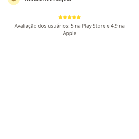
Dra. Niura Gomes Rego Coelho
Avaliação dos usuários: 5 na Play Store e 4,9 na
·
Mais
Angiologista, Cirurgiã vascular
Apple
75 opiniões
CRM 52517380
Pacientes fiéis
Endereço 1
Endereço 2
R. Visc. de Pirajá 550 - Sala 2110, Rio de Janeiro
•
Mapa
Dra .Niura Coelho - Angiologia e Cirurgia Vascular - Ipanema
Retorno de consultas Cirurgia Vascular
Preço não disponível
Esse especialista não oferece agendamento online para esse endereço.
Solicite um atendimento