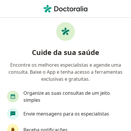
Men
Retorno De Consultas Cirurgia Vascular • Rio de Janeiro, Rio de Janeiro RJ
Filtros
• 1
Convênio
Mapa
Retorno de consultas Cirurgia Vascular em
Cuide da sua saúde
Rio de Janeiro: clínicas e especialistas
Encontre os melhores especialistas e agende uma
consulta. Baixe o App e tenha acesso a ferramentas
Qual especialização você está procurando?
exclusivas e gratuitas.
Cirurgião vascular
Angiologista
Cirurgião
Organize as suas consultas de um jeito
simples
Envie mensagens para os especialistas
Receba notificações