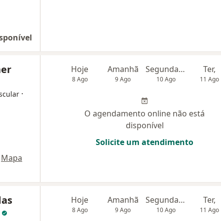
sponível
ner
Hoje
Amanhã
Segunda-feira
Ter,
8 Ago
9 Ago
10 Ago
11 Ago
·
scular
O agendamento online não está
disponível
Solicite um atendimento
Mapa
das
Hoje
Amanhã
Segunda-feira
Ter,
a
8 Ago
9 Ago
10 Ago
11 Ago