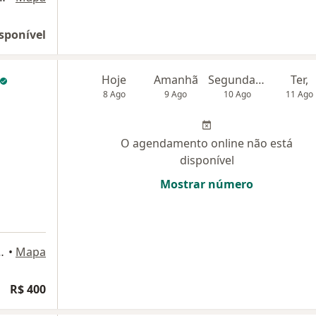
sponível
Hoje
Amanhã
Segunda-feira
Ter,
8 Ago
9 Ago
10 Ago
11 Ago
O agendamento online não está
disponível
Mostrar número
sala 1411/1410, Niterói
•
Mapa
R$ 400