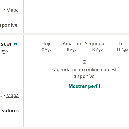
iro, 551, sala 1003, Niterói
•
Mapa
sponível
escer
Hoje
Amanhã
Segunda-feira
Ter,
8 Ago
9 Ago
10 Ago
11 Ago
logo,
O agendamento online não está
disponível
Mostrar perfil
aza Shopping, Sala 503 e 504, Niterói
•
Mapa
 valores