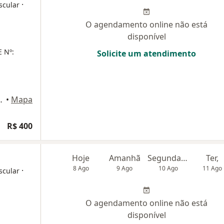
·
scular
O agendamento online não está
disponível
 Nº:
Solicite um atendimento
ala 628), Niterói
•
Mapa
R$ 400
Hoje
Amanhã
Segunda-feira
Ter,
8 Ago
9 Ago
10 Ago
11 Ago
·
scular
O agendamento online não está
disponível