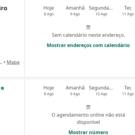
iro
Hoje
Amanhã
Segunda-feira
Ter,
8 Ago
9 Ago
10 Ago
11 Ago
Sem calendário neste endereço.
Mostrar endereços com calendário
 311 - sala 510 São Francisco ., Niterói
•
Mapa
t
Hoje
Amanhã
Segunda-feira
Ter,
8 Ago
9 Ago
10 Ago
11 Ago
O agendamento online não está
disponível
Mostrar número