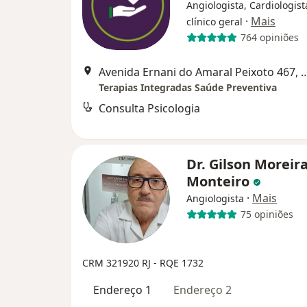
Angiologista, Cardiologis
·
Mais
clínico geral
764 opiniões
Avenida Ernani do Amaral Peixoto 467, Salas 1401, 1402 e
Terapias Integradas Saúde Preventiva
Consulta Psicologia
Dr. Gilson Moreir
Monteiro
·
Mais
Angiologista
75 opiniões
CRM 321920 RJ - RQE 1732
Endereço 1
Endereço 2