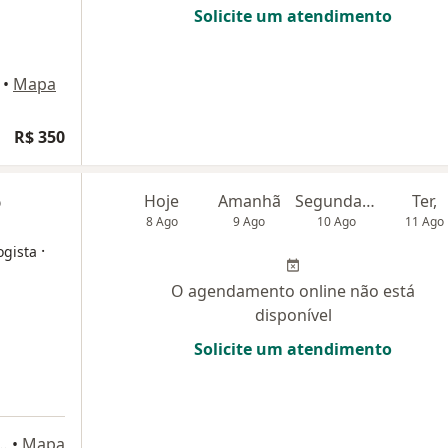
Solicite um atendimento
•
Mapa
R$ 350
o
Hoje
Amanhã
Segunda-feira
Ter,
8 Ago
9 Ago
10 Ago
11 Ago
·
ogista
O agendamento online não está
disponível
Solicite um atendimento
7 - Jardim Icaraí, Niterói - RJ, Niterói
•
Mapa