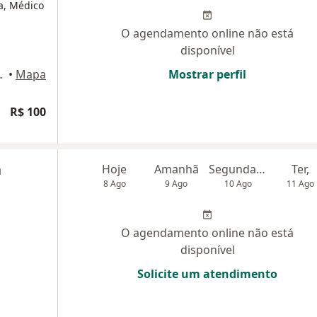
ta, Médico
O agendamento online não está
disponível
 1403 - Ed. Forum, Niterói
•
Mapa
Mostrar perfil
R$ 100
a
Hoje
Amanhã
Segunda-feira
Ter,
8 Ago
9 Ago
10 Ago
11 Ago
O agendamento online não está
disponível
Solicite um atendimento