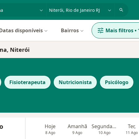
dade, doença ou nome
cidade ou região
Datas disponíveis
Bairros
Mais filtros
•
ma, Niterói
Fisioterapeuta
Nutricionista
Psicólogo
do
Hoje
Amanhã
Segunda-feira
Ter,
8 Ago
9 Ago
10 Ago
11 Ago