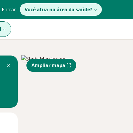
Entrar
Você atua na área da saúde?
1
Ampliar mapa
Qua
Qui,
Sex,
12 Ago
13 Ago
14 Ago