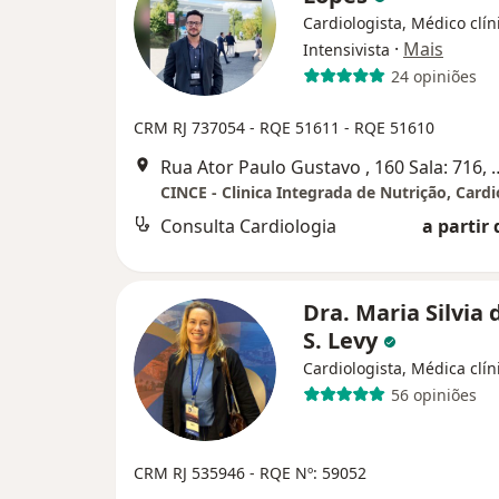
Cardiologista, Médico clín
·
Mais
Intensivista
24 opiniões
CRM RJ 737054
- RQE 51611
- RQE 51610
Rua Ator Paulo Gustavo , 
Consulta Cardiologia
a partir 
Dra. Maria Silvia d
S. Levy
Cardiologista, Médica clín
56 opiniões
CRM RJ 535946
- RQE Nº: 59052