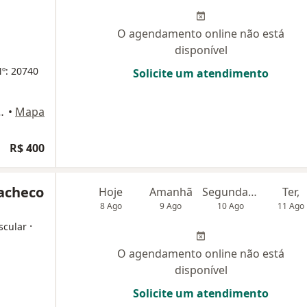
O agendamento online não está
disponível
º: 20740
Solicite um atendimento
a 299 sala 401, Niterói
•
Mapa
R$ 400
Pacheco
Hoje
Amanhã
Segunda-feira
Ter,
8 Ago
9 Ago
10 Ago
11 Ago
·
scular
O agendamento online não está
disponível
Solicite um atendimento