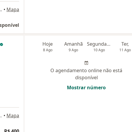
Tamandaré 400, Niterói
•
Mapa
sponível
Hoje
Amanhã
Segunda-feira
Ter,
8 Ago
9 Ago
10 Ago
11 Ago
O agendamento online não está
disponível
Mostrar número
sala 1411/1410, Niterói
•
Mapa
R$ 400