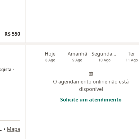
R$ 550
o
Hoje
Amanhã
Segunda-feira
Ter,
8 Ago
9 Ago
10 Ago
11 Ago
·
ogista
O agendamento online não está
disponível
Solicite um atendimento
7 - Jardim Icaraí, Niterói - RJ, Niterói
•
Mapa