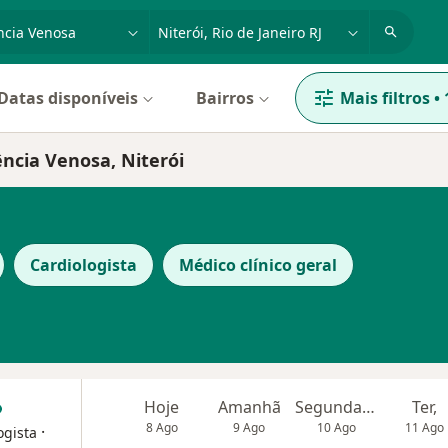
dade, doença ou nome
cidade ou região
Datas disponíveis
Bairros
Mais filtros
•
ência Venosa, Niterói
Cardiologista
Médico clínico geral
Hoje
Amanhã
Segunda-feira
Ter,
8 Ago
9 Ago
10 Ago
11 Ago
·
ogista