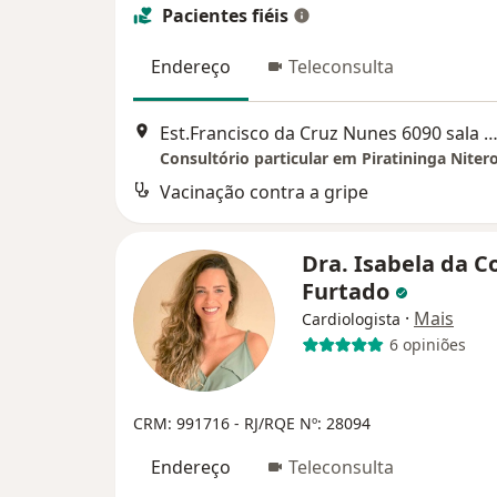
Pacientes fiéis
Endereço
Teleconsulta
Est.Francisco da Cruz Nunes 6090 sala 207 Center Business tel 36868639, 
Consultório particular em Piratininga Nitero
Vacinação contra a gripe
Dra. Isabela da C
Furtado
·
Mais
Cardiologista
6 opiniões
CRM: 991716 - RJ/RQE Nº: 28094
Endereço
Teleconsulta