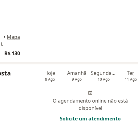
Niterói
•
Mapa
i.
R$ 130
osta
Hoje
Amanhã
Segunda-feira
Ter,
8 Ago
9 Ago
10 Ago
11 Ago
O agendamento online não está
disponível
Solicite um atendimento