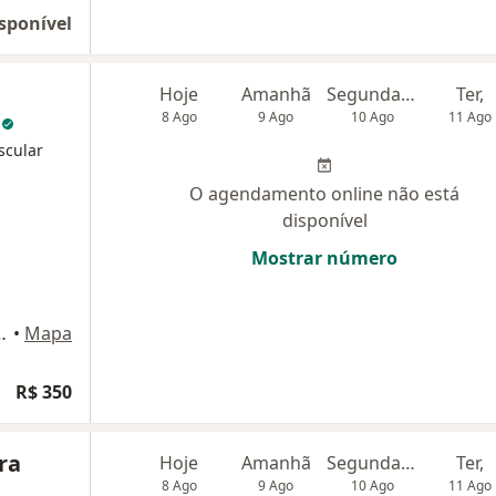
sponível
Hoje
Amanhã
Segunda-feira
Ter,
a
8 Ago
9 Ago
10 Ago
11 Ago
scular
O agendamento online não está
disponível
Mostrar número
,935-Sala:1221, Niterói
•
Mapa
R$ 350
ra
Hoje
Amanhã
Segunda-feira
Ter,
8 Ago
9 Ago
10 Ago
11 Ago