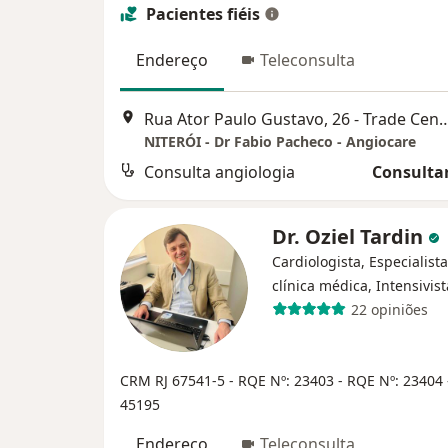
Pacientes fiéis
Endereço
Teleconsulta
Rua Ator Paulo Gustavo, 26 - Trade Center Sala 
NITERÓI - Dr Fabio Pacheco - Angiocare
Consulta angiologia
Consultar
Dr. Oziel Tardin
Cardiologista, Especialist
clínica médica, Intensivist
22 opiniões
CRM RJ 67541-5
- RQE Nº: 23403
- RQE Nº: 23404
45195
Endereço
Teleconsulta