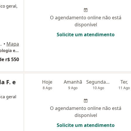
ico geral,
O agendamento online não está
disponível
Solicite um atendimento
160 Sala: 716, Niterói
•
Mapa
CINCE - Clinica Integrada de Nutrição, Cardiologia e Endocrinologia
de r$ 550
a F. e
Hoje
Amanhã
Segunda-feira
Ter,
8 Ago
9 Ago
10 Ago
11 Ago
ica geral
O agendamento online não está
disponível
Solicite um atendimento