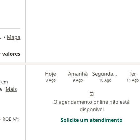
1105 - Icaraí, Niterói
•
Mapa
 valores
Hoje
Amanhã
Segunda-feira
Ter,
8 Ago
9 Ago
10 Ago
11 Ago
a em
·
Mais
a
O agendamento online não está
disponível
- RQE Nº:
Solicite um atendimento