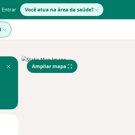
Entrar
Você atua na área da saúde?
1
Ampliar mapa
Qua
Qui,
Sex,
12 Ago
13 Ago
14 Ago