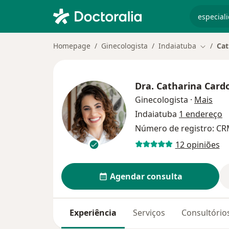
especiali
Homepage
Ginecologista
Indaiatuba
Cat
Mudar d
Dra.
Catharina Card
sobr
Ginecologista
·
Mais
Indaiatuba
1 endereço
Número de registro: CR
12 opiniões
Agendar consulta
Experiência
Serviços
Consultório