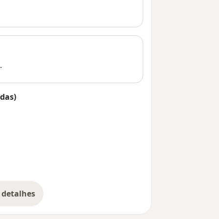
.
das)
 detalhes
bre o endereço