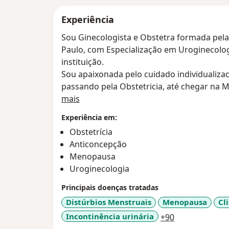
Experiência
Sou Ginecologista e Obstetra formada pela
Paulo, com Especialização em Uroginecolog
instituição.
Sou apaixonada pelo cuidado individualiza
passando pela Obstetricia, até chegar na 
Sobre mim
mais
Experiência em:
Obstetrícia
Anticoncepção
Menopausa
Uroginecologia
Principais doenças tratadas
Distúrbios Menstruais
Menopausa
Cl
a11y_sr_more
Incontinência urinária
+90