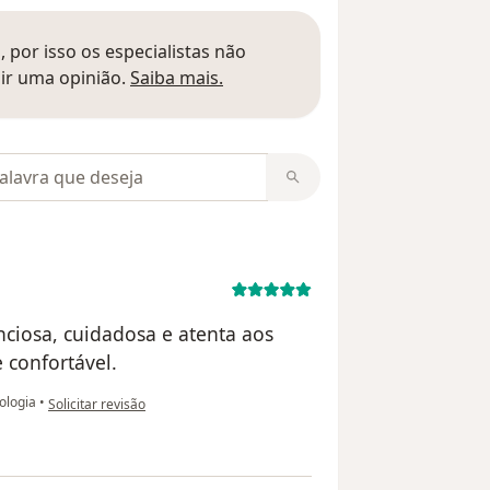
 por isso os especialistas não
Saber mais sobre pareceres
ir uma opinião.
Saiba mais.
m opiniões
ciosa, cuidadosa e atenta aos
e confortável.
na opinião do utilizador I.S
ologia
•
Solicitar revisão