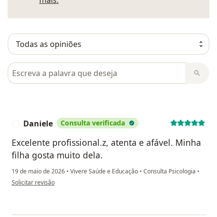
mais.
Pesquisar em opiniões
Daniele
Consulta verificada
D
Excelente profissional.z, atenta e afável. Minha
filha gosta muito dela.
19 de maio de 2026
•
Vivere Saúde e Educação
•
Consulta Psicologia
•
na opinião do utilizador Daniele
Solicitar revisão