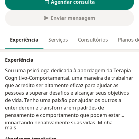
Agendar consulta
Enviar mensagem
Experiência
Serviços
Consultórios
Planos d
Experiência
Sou uma psicóloga dedicada à abordagem da Terapia
Cognitivo-Comportamental, uma maneira de trabalhar
que acredito ser altamente eficaz para ajudar as
pessoas a superar desafios e alcançar seus objetivos
de vida. Tenho uma paixão por ajudar os outros a
entenderem e transformarem padrões de
pensamento e comportamento que podem estar
impactando negativamente suas vidas. Minha
Sobre mim
mais
abordagem terapêutica é colaborativa e centrada no
cliente. Acredito na importância de construir um
Abordagem terapêutica