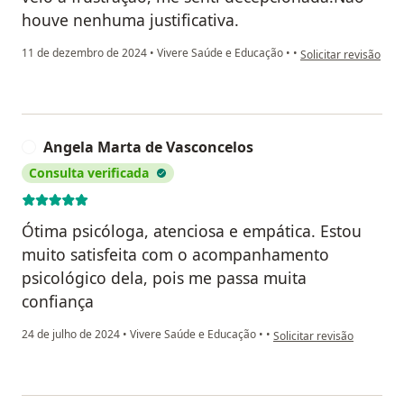
houve nenhuma justificativa.
na opinião do utiliz
11 de dezembro de 2024
•
Vivere Saúde e Educação
•
•
Solicitar revisão
Angela Marta de Vasconcelos
A
Consulta verificada
Ótima psicóloga, atenciosa e empática. Estou
muito satisfeita com o acompanhamento
psicológico dela, pois me passa muita
confiança
na opinião do utilizador 
24 de julho de 2024
•
Vivere Saúde e Educação
•
•
Solicitar revisão