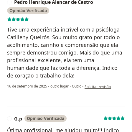
Pedro Henrique Alencar de Castro
P
Opinião Verificada
Tive uma experiência incrível com a psicóloga
Catilleny Queirós. Sou muito grato por todo o
acolhimento, carinho e compreensão que ela
sempre demonstrou comigo. Mais do que uma
profissional excelente, ela tem uma
humanidade que faz toda a diferença. Indico
de coração o trabalho dela!
na opinião do utilizador Ped
16 de setembro de 2025
•
outro lugar
•
Outro
•
Solicitar revisão
G.p
Opinião Verificada
G
Ótima profissional, me ajudou muito!!! Indico