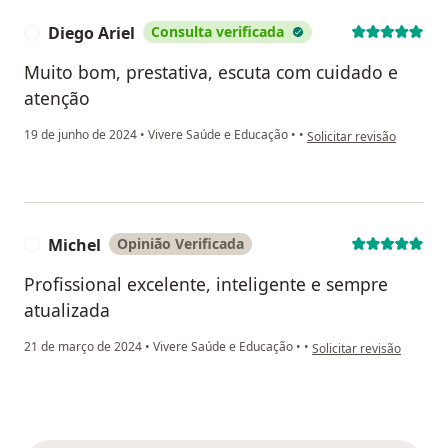
Diego Ariel
Consulta verificada
D
Muito bom, prestativa, escuta com cuidado e
atenção
na opinião do utilizador D
19 de junho de 2024
•
Vivere Saúde e Educação
•
•
Solicitar revisão
Michel
Opinião Verificada
M
Profissional excelente, inteligente e sempre
atualizada
na opinião do utilizador
21 de março de 2024
•
Vivere Saúde e Educação
•
•
Solicitar revisão