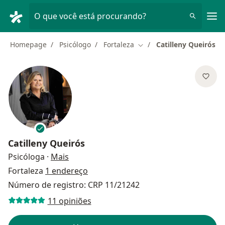
Men
O que você está procurando?
Homepage
Psicólogo
Fortaleza
Catilleny Queirós
Mudar de cidade
Catilleny Queirós
sobre as especializações
Psicóloga
·
Mais
Fortaleza
1 endereço
Número de registro: CRP 11/21242
11 opiniões