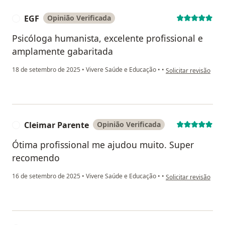
EGF
Opinião Verificada
E
Psicóloga humanista, excelente profissional e
amplamente gabaritada
na opinião do utiliza
18 de setembro de 2025
•
Vivere Saúde e Educação
•
•
Solicitar revisão
Cleimar Parente
Opinião Verificada
C
Ótima profissional me ajudou muito. Super
recomendo
na opinião do utiliza
16 de setembro de 2025
•
Vivere Saúde e Educação
•
•
Solicitar revisão