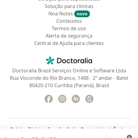
Solução para clinicas
Noa Notes
novo
Conteúdos
Termos de uso
Alerta de segurança
Central de Ajuda para clientes
Contato
Doctoralia - Homepage
Doctoralia Brasil Serviços Online e Software Ltda
Rua Visconde do Rio Branco, 1488 - 2º andar - Batel
80420-210 Curitiba (Paraná), Brasil
Facebook
abre num novo separador
Instagram
abre num novo separador
Linkedin
abre num novo separad
Glassdoor
abre num novo se
abre num novo separador
abre num novo separador
abre num novo separador
abre num novo separado
abre num n
abre
Polska
,
Türkiye
,
España
,
Italia
,
Deutschland
,
Česko
,
abre num novo separador
abre num novo separador
abre num novo separador
abre num novo separa
abre num no
abre n
Portugal
,
México
,
Chile
,
Brasil
,
Argentina
,
Perú
,