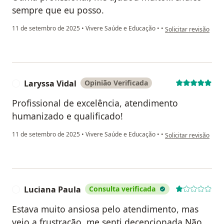
sempre que eu posso.
na opinião do utiliza
11 de setembro de 2025
•
Vivere Saúde e Educação
•
•
Solicitar revisão
Laryssa Vidal
Opinião Verificada
L
Profissional de excelência, atendimento
humanizado e qualificado!
na opinião do utiliza
11 de setembro de 2025
•
Vivere Saúde e Educação
•
•
Solicitar revisão
Luciana Paula
Consulta verificada
L
Estava muito ansiosa pelo atendimento, mas
veio a frustração, me senti decepcionada.Não