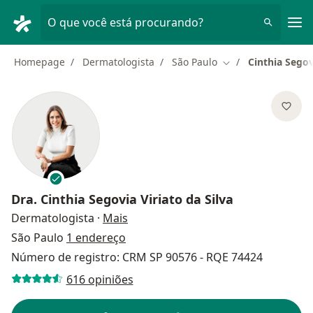
Men
O que você está procurando?
Homepage
Dermatologista
São Paulo
Cinthia Segov
Mudar de cidade
Dra.
Cinthia Segovia Viriato da Silva
sobre as especializações
Dermatologista
·
Mais
São Paulo
1 endereço
Número de registro: CRM SP 90576 - RQE 74424
616 opiniões