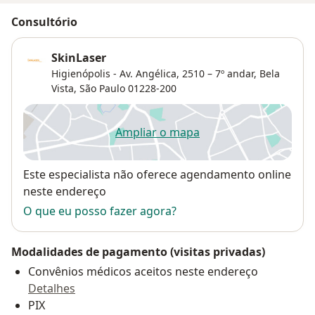
Consultório
SkinLaser
Higienópolis - Av. Angélica, 2510 – 7º andar,
Bela
Vista
,
São Paulo
01228-200
Ampliar o mapa
abre num novo separador
Disponibilidade
Este especialista não oferece agendamento online
neste endereço
O que eu posso fazer agora?
Modalidades de pagamento (visitas privadas)
Convênios médicos aceitos neste endereço
Detalhes
PIX