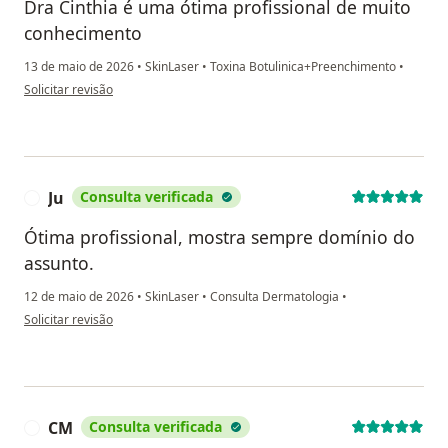
Dra Cinthia é uma ótima profissional de muito
conhecimento
13 de maio de 2026
•
SkinLaser
•
Toxina Botulinica+Preenchimento
•
na opinião do utilizador Wilma Tanese Moldenhauer
Solicitar revisão
Ju
Consulta verificada
J
Ótima profissional, mostra sempre domínio do
assunto.
12 de maio de 2026
•
SkinLaser
•
Consulta Dermatologia
•
na opinião do utilizador Ju
Solicitar revisão
CM
Consulta verificada
C