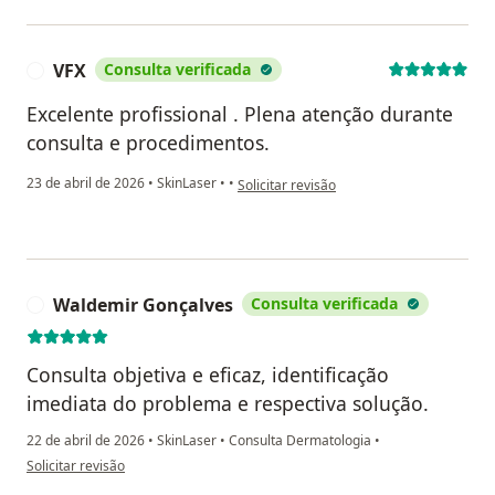
VFX
Consulta verificada
V
Excelente profissional . Plena atenção durante
consulta e procedimentos.
na opinião do utilizador VFX
23 de abril de 2026
•
SkinLaser
•
•
Solicitar revisão
Waldemir Gonçalves
Consulta verificada
W
Consulta objetiva e eficaz, identificação
imediata do problema e respectiva solução.
22 de abril de 2026
•
SkinLaser
•
Consulta Dermatologia
•
na opinião do utilizador Waldemir Gonçalves
Solicitar revisão