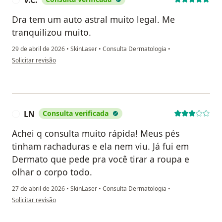
V.C.
Dra tem um auto astral muito legal. Me
tranquilizou muito.
29 de abril de 2026
•
SkinLaser
•
Consulta Dermatologia
•
na opinião do utilizador V.C.
Solicitar revisão
LN
Consulta verificada
L
Achei q consulta muito rápida! Meus pés
tinham rachaduras e ela nem viu. Já fui em
Dermato que pede pra você tirar a roupa e
olhar o corpo todo.
27 de abril de 2026
•
SkinLaser
•
Consulta Dermatologia
•
na opinião do utilizador LN
Solicitar revisão