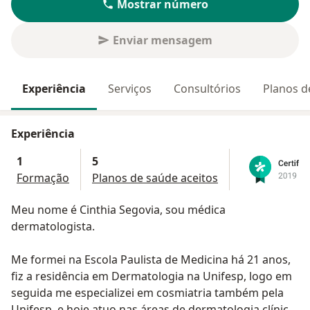
Mostrar número
Enviar mensagem
Experiência
Serviços
Consultórios
Planos d
Experiência
1
5
Formação
Planos de saúde aceitos
Meu nome é Cinthia Segovia, sou médica
dermatologista.
Me formei na Escola Paulista de Medicina há 21 anos,
fiz a residência em Dermatologia na Unifesp, logo em
seguida me especializei em cosmiatria também pela
Unifesp, e hoje atuo nas áreas de dermatologia clínica,