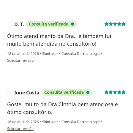
D. T.
Consulta verificada
D
Ótimo atendimento da Dra., e também fui
muito bem atendida no consultório!
18 de abril de 2026
•
SkinLaser
•
Consulta Dermatologia
•
na opinião do utilizador D. T.
Solicitar revisão
Ione Costa
Consulta verificada
I
Gostei muito da Dra Cinthia bem atenciosa e
ótimo consultório.
16 de abril de 2026
•
SkinLaser
•
Consulta Dermatologia
•
na opinião do utilizador Ione Costa
Solicitar revisão