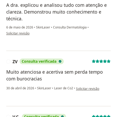
A dra. explicou e analisou tudo com atenção e
clareza. Demonstrou muito conhecimento e
técnica.
6 de maio de 2026
•
SkinLaser
•
Consulta Dermatologia
•
na opinião do utilizador CM
Solicitar revisão
ZV
Consulta verificada
Z
Muito atenciosa e acertiva sem perda tempo
com burocracias
na opinião do utilizador ZV
30 de abril de 2026
•
SkinLaser
•
Laser de Co2
•
Solicitar revisão
Consulta verificada
V