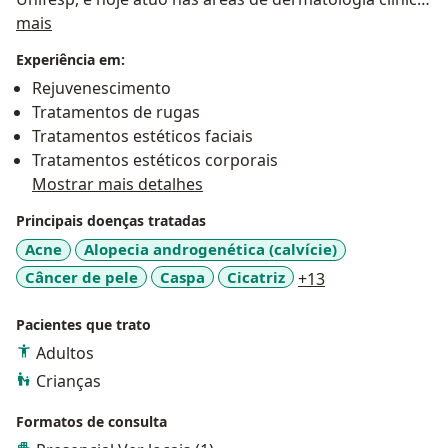
Sobre mim
cirúrgica e estética.
mais
Experiência em:
Como funciona meus atendimentos?
Rejuvenescimento
Durante a consulta, avalio cada paciente de forma
Tratamentos de rugas
completa e personalizada, para que eu possa
Tratamentos estéticos faciais
entender as necessidades e expectativas de cada um.
Tratamentos estéticos corporais
Prezo pelo uso da tecnologia avançada para
Mostrar mais detalhes
proporcionar o melhor tratamento, seja na área
estética ou clínica, pois para mim, saúde e beleza
Principais doenças tratadas
andam lado a lado.
Acne
Alopecia androgenética (calvície)
a11y_sr_more_d
Câncer de pele
Caspa
Cicatriz
+13
Agende sua consulta comigo!
Pacientes que trato
Adultos
Crianças
Formatos de consulta