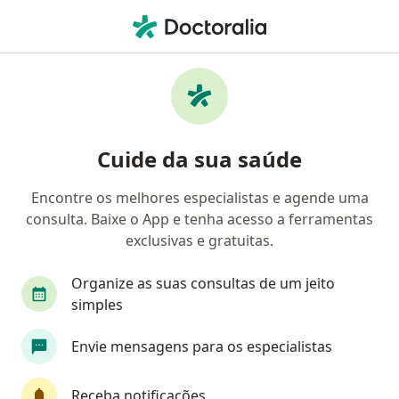
Men
Cirurgião Geral • Niterói, Rio de Janeiro RJ
Filtros
Convênio:
Golden Cross
Cirurgiões gerais Golden Cross em Niterói
Cuide da sua saúde
Encontre os melhores especialistas e agende uma
consulta. Baixe o App e tenha acesso a ferramentas
exclusivas e gratuitas.
Organize as suas consultas de um jeito
simples
First Class
Envie mensagens para os especialistas
Dr. José Antonio Pacheco
·
Mais
Cirurgião geral, Cirurgião do aparelho digestivo
Receba notificações
1199 opiniões