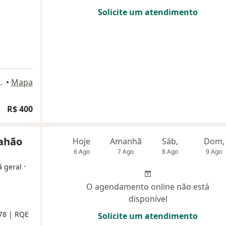
Solicite um atendimento
1 - Centro, Niterói
•
Mapa
R$ 400
ahão
Hoje
Amanhã
Sáb,
Dom,
6 Ago
7 Ago
8 Ago
9 Ago
·
ã geral
O agendamento online não está
disponível
078
| RQE
Solicite um atendimento