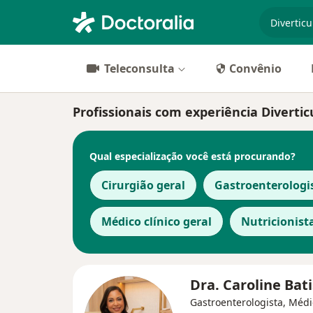
especiali
Teleconsulta
Convênio
Profissionais com experiência Diverticu
Qual especialização você está procurando?
Cirurgião geral
Gastroenterologi
Médico clínico geral
Nutricionist
Dra. Caroline Bat
Gastroenterologista, Médi