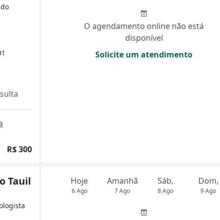
 do
O agendamento online não está
disponível
91
Solicite um atendimento
sulta
a
R$ 300
o Tauil
Hoje
Amanhã
Sáb,
Dom,
6 Ago
7 Ago
8 Ago
9 Ago
ologista