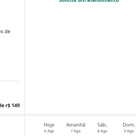
os de
de r$ 149
Hoje
Amanhã
Sáb,
Dom,
6 Ago
7 Ago
8 Ago
9 Ago