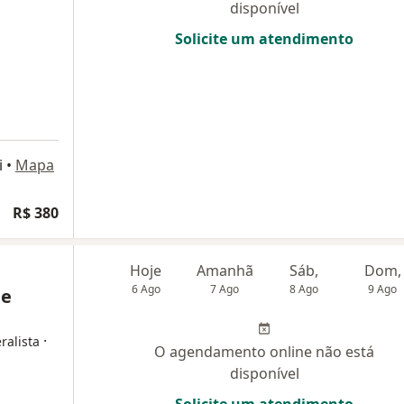
disponível
Solicite um atendimento
i
•
Mapa
R$ 380
Hoje
Amanhã
Sáb,
Dom,
6 Ago
7 Ago
8 Ago
9 Ago
de
·
ralista
O agendamento online não está
disponível
Solicite um atendimento