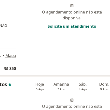
O agendamento online não está
disponível
(NÃO
Solicite um atendimento
sala 1604, Niterói
•
Mapa
R$ 350
ntos
Hoje
Amanhã
Sáb,
Dom,
6 Ago
7 Ago
8 Ago
9 Ago
O agendamento online não está