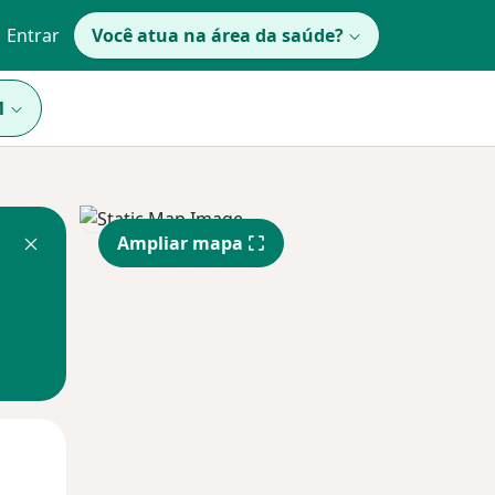
Entrar
Você atua na área da saúde?
1
Ampliar mapa
Segunda-feira
Ter,
Qua
10 Ago
11 Ago
12 Ago