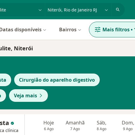
dade, doença ou nome
cidade ou região
Datas disponíveis
Bairros
Mais filtros
•
lite, Niterói
sta
Cirurgião do aparelho digestivo
a
Veja mais
ista
Hoje
Amanhã
Sáb,
Dom,
6 Ago
7 Ago
8 Ago
9 Ago
ca clínica