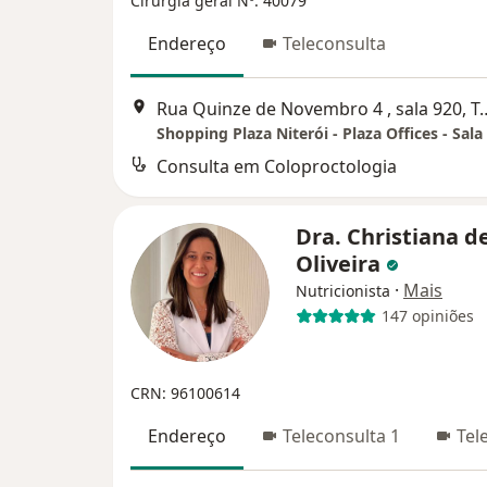
Cirurgiã geral Nº: 40079
Endereço
Teleconsulta
Rua Quinze de Novembro 4 , sal
Consulta em Coloproctologia
Dra. Christiana d
Oliveira
·
Mais
Nutricionista
147 opiniões
CRN: 96100614
Endereço
Teleconsulta 1
Tel