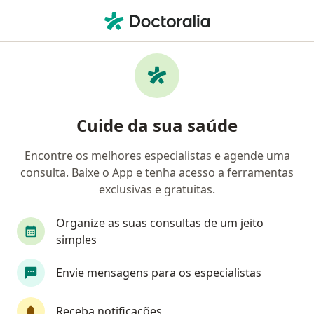
Men
Cirurgião Vascular • Brasília, Distrito Federal DF
Filtros
Convênio:
Plas/JMU (STM)
Cirurgiões vasculares Plas/JMU (STM) em
Cuide da sua saúde
Brasília
Encontre os melhores especialistas e agende uma
consulta. Baixe o App e tenha acesso a ferramentas
exclusivas e gratuitas.
Organize as suas consultas de um jeito
simples
Dr. Geraldo Felipe Neto
Envie mensagens para os especialistas
·
Mais
Cirurgião vascular, Angiologista
409 opiniões
Receba notificações