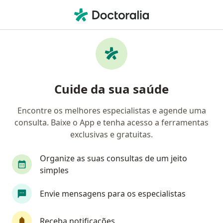
Men
Nefrologista • Brasília, Distrito Federal DF
Filtros
Convênio:
Plas/JMU (STM)
Nefrologistas Plas/JMU (STM) em Brasília
Cuide da sua saúde
Encontre os melhores especialistas e agende uma
consulta. Baixe o App e tenha acesso a ferramentas
exclusivas e gratuitas.
Organize as suas consultas de um jeito
simples
Dr. Marcio Gabriel dos Santos
Envie mensagens para os especialistas
·
Mais
Nefrologista
35 opiniões
Receba notificações