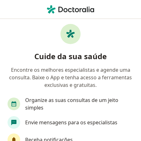
Men
Ortopedista - Traumatologista • Brasília, Distrito Federal DF
Filtros
Convênio:
Plas/JMU (STM)
Ortopedistas - traumatologistas Plas/JMU
Cuide da sua saúde
(STM) em Brasília
Encontre os melhores especialistas e agende uma
consulta. Baixe o App e tenha acesso a ferramentas
exclusivas e gratuitas.
Organize as suas consultas de um jeito
simples
Envie mensagens para os especialistas
First Class
Dr. Victor Caponi Borba
·
Mais
Ortopedista - traumatologista
Receba notificações