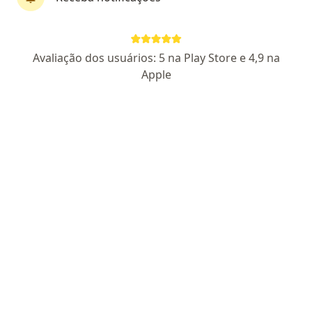
·
Mais
Cirurgião vascular, Angiologista
16 opiniões
CRM RS 41455
RQE 40349
Avaliação dos usuários: 5 na Play Store e 4,9 na
Apple
Rua Professor Langendonck, 117, Porto Alegre
•
Mapa
Clinica Mirabile
Aceita Bradesco Saúde
Consulta Cirurgia Vascular
Esse especialista não oferece agendamento online para esse endereço.
Solicite um atendimento