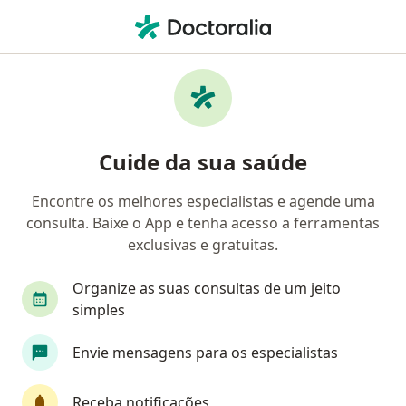
Men
Cirurgião Vascular • Porto Alegre, Rio Grande do Sul RS
Filtros
Convênio:
Bradesco Saúde
Cirurgiões vasculares Bradesco Saúde em
Cuide da sua saúde
Porto Alegre
Encontre os melhores especialistas e agende uma
consulta. Baixe o App e tenha acesso a ferramentas
exclusivas e gratuitas.
Organize as suas consultas de um jeito
simples
Envie mensagens para os especialistas
First Class
Pagamento online
Parcelamento disponível
Dr. Guilherme Essi
Receba notificações