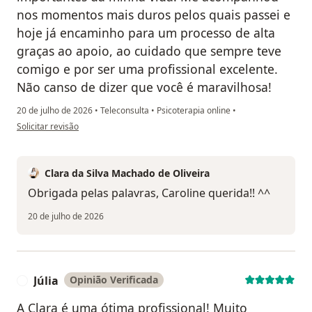
nos momentos mais duros pelos quais passei e
hoje já encaminho para um processo de alta
graças ao apoio, ao cuidado que sempre teve
comigo e por ser uma profissional excelente.
Não canso de dizer que você é maravilhosa!
20 de julho de 2026
•
Teleconsulta
•
Psicoterapia online
•
na opinião do utilizador Caroline Alves
Solicitar revisão
Clara da Silva Machado de Oliveira
Obrigada pelas palavras, Caroline querida!! ^^
20 de julho de 2026
Júlia
Opinião Verificada
J
A Clara é uma ótima profissional! Muito