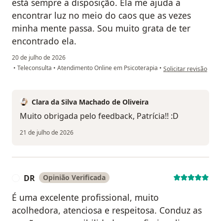
está sempre a disposição. Ela me ajuda a
encontrar luz no meio do caos que as vezes
minha mente passa. Sou muito grata de ter
encontrado ela.
20 de julho de 2026
na opinião do utiliza
•
Teleconsulta
•
Atendimento Online em Psicoterapia
•
Solicitar revisão
Clara da Silva Machado de Oliveira
Muito obrigada pelo feedback, Patrícia!! :D
21 de julho de 2026
DR
Opinião Verificada
D
É uma excelente profissional, muito
acolhedora, atenciosa e respeitosa. Conduz as