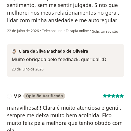
sentimento, sem me sentir julgada. Sinto que
melhorei nos meus relacionamentos no geral,
lidar com minha ansiedade e me autoregular.
na opinião do utilizador
22 de julho de 2026
•
Teleconsulta
•
Terapia online
•
Solicitar revisão
Clara da Silva Machado de Oliveira
Muito obrigada pelo feedback, querida!! :D
23 de julho de 2026
V P
Opinião Verificada
V
maravilhosa!!! Clara é muito atenciosa e gentil,
sempre me deixa muito bem acolhida. Fico
muito feliz pela melhora que tenho obtido com
ela