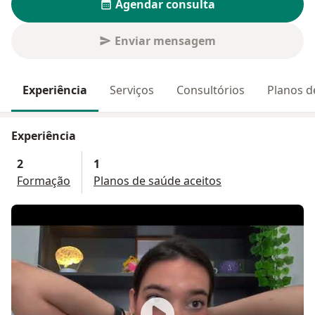
Agendar consulta
Enviar mensagem
Experiência
Serviços
Consultórios
Planos d
Experiência
2
1
Formação
Planos de saúde aceitos