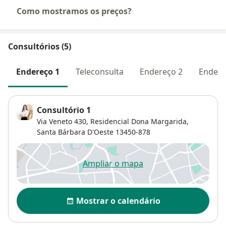
Como mostramos os preços?
Consultórios (5)
Endereço 1
Teleconsulta
Endereço 2
Endere
Consultório 1
Via Veneto 430,
Residencial Dona Margarida
,
Santa Bárbara D'Oeste
13450-878
Ampliar o mapa
abre num novo separador
Disponibilidade
Mostrar o calendário