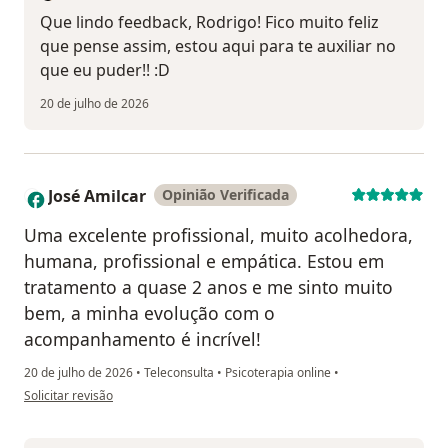
Que lindo feedback, Rodrigo! Fico muito feliz
que pense assim, estou aqui para te auxiliar no
que eu puder!! :D
20 de julho de 2026
José Amilcar
Opinião Verificada
J
Uma excelente profissional, muito acolhedora,
humana, profissional e empática. Estou em
tratamento a quase 2 anos e me sinto muito
bem, a minha evolução com o
acompanhamento é incrível!
20 de julho de 2026
•
Teleconsulta
•
Psicoterapia online
•
na opinião do utilizador José Amilcar
Solicitar revisão