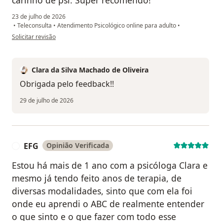
carinho de psi. Super recomendo!
23 de julho de 2026
•
Teleconsulta
•
Atendimento Psicológico online para adulto
•
na opinião do utilizador NBO
Solicitar revisão
Clara da Silva Machado de Oliveira
Obrigada pelo feedback!!
29 de julho de 2026
EFG
Opinião Verificada
E
Estou há mais de 1 ano com a psicóloga Clara e
mesmo já tendo feito anos de terapia, de
diversas modalidades, sinto que com ela foi
onde eu aprendi o ABC de realmente entender
o que sinto e o que fazer com todo esse