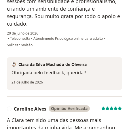
sessões com sensibilidade e profissionalismo,
criando um ambiente de confiança e
segurança. Sou muito grata por todo o apoio e
cuidado.
20 de julho de 2026
•
Teleconsulta
•
Atendimento Psicológico online para adulto
•
na opinião do utilizador DR
Solicitar revisão
Clara da Silva Machado de Oliveira
Obrigada pelo feedback, querida!!
21 de julho de 2026
Caroline Alves
Opinião Verificada
C
A Clara tem sido uma das pessoas mais
importantes da minha vida. Me acompanhou