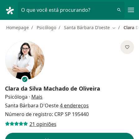
Men
O que você está procurando?
Homepage
Psicólogo
Santa Bárbara D'oeste
Clara D
Mudar de ci
Clara da Silva Machado de Oliveira
sobre as especializações
Psicóloga
·
Mais
Santa Bárbara D'Oeste
4 endereços
Número de registro: CRP SP 195440
21 opiniões