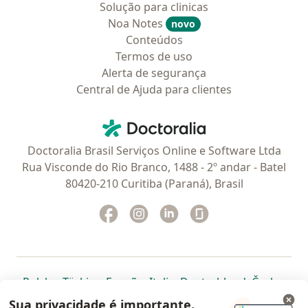
Solução para clinicas
Noa Notes
novo
Conteúdos
Termos de uso
Alerta de segurança
Central de Ajuda para clientes
Contato
Doctoralia - Homepage
Doctoralia Brasil Serviços Online e Software Ltda
Rua Visconde do Rio Branco, 1488 - 2º andar - Batel
80420-210 Curitiba (Paraná), Brasil
Facebook
abre num novo separador
Instagram
abre num novo separador
Linkedin
abre num novo separad
Glassdoor
abre num novo se
abre num novo separador
abre num novo separador
abre num novo separador
abre num novo separado
abre num n
abre
Polska
,
Türkiye
,
España
,
Italia
,
Deutschland
,
Česko
,
abre num novo separador
abre num novo separador
abre num novo separador
abre num novo separa
abre num no
abre n
Portugal
,
México
,
Chile
,
Brasil
,
Argentina
,
Perú
,
Sua privacidade é importante.