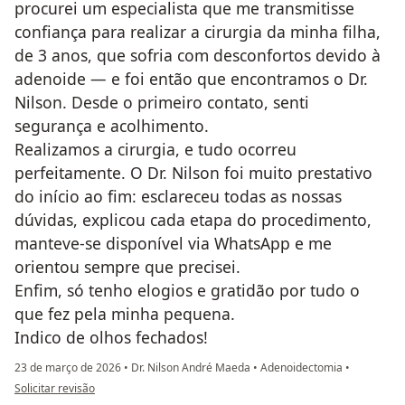
procurei um especialista que me transmitisse
confiança para realizar a cirurgia da minha filha,
de 3 anos, que sofria com desconfortos devido à
adenoide — e foi então que encontramos o Dr.
Nilson. Desde o primeiro contato, senti
segurança e acolhimento.
Realizamos a cirurgia, e tudo ocorreu
perfeitamente. O Dr. Nilson foi muito prestativo
do início ao fim: esclareceu todas as nossas
dúvidas, explicou cada etapa do procedimento,
manteve-se disponível via WhatsApp e me
orientou sempre que precisei.
Enfim, só tenho elogios e gratidão por tudo o
que fez pela minha pequena.
Indico de olhos fechados!
23 de março de 2026
•
Dr. Nilson André Maeda
•
Adenoidectomia
•
na opinião do utilizador Camila Lima
Solicitar revisão