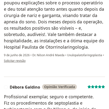
poupou explicações sobre o processo operatório
e deu total atenção tanto antes quanto depois da
cirurgia de nariz e garganta, visando tratar da
apneia do sono. Dois meses depois da operação,
os resultados positivos são visíveis – e,
sobretudo, audíveis!. Vale também destacar a
hospitalidade, as instalações e a ótima equipe do
Hospital Paulista de Otorrinolaringologia.
9 de junho de 2026
•
Dr. Nilson André Maeda
•
Uvulopalatofaringoplastia
•
na opinião do utilizador JRR
Solicitar revisão
Débora Galdino
Opinião Verificada
D
Profissional exemplar, seguro e competente.
Fiz os procedimentos de septoplastia e