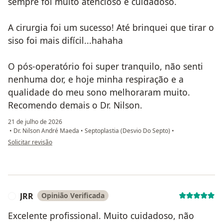
sempre foi muito atencioso e cuidadoso.
A cirurgia foi um sucesso! Até brinquei que tirar o
siso foi mais difícil...hahaha
O pós-operatório foi super tranquilo, não senti
nenhuma dor, e hoje minha respiração e a
qualidade do meu sono melhoraram muito.
Recomendo demais o Dr. Nilson.
21 de julho de 2026
•
Dr. Nilson André Maeda
•
Septoplastia (Desvio Do Septo)
•
na opinião do utilizador Thiago Nascimento
Solicitar revisão
JRR
Opinião Verificada
J
Excelente profissional. Muito cuidadoso, não