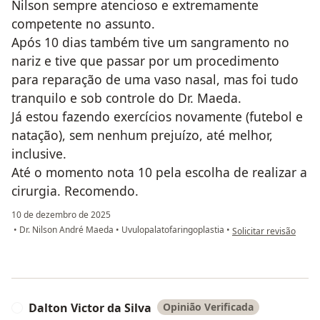
Nilson sempre atencioso e extremamente
competente no assunto.
Após 10 dias também tive um sangramento no
nariz e tive que passar por um procedimento
para reparação de uma vaso nasal, mas foi tudo
tranquilo e sob controle do Dr. Maeda.
Já estou fazendo exercícios novamente (futebol e
natação), sem nenhum prejuízo, até melhor,
inclusive.
Até o momento nota 10 pela escolha de realizar a
cirurgia. Recomendo.
10 de dezembro de 2025
na opinião do utilizad
•
Dr. Nilson André Maeda
•
Uvulopalatofaringoplastia
•
Solicitar revisão
Dalton Victor da Silva
Opinião Verificada
D