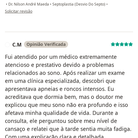
•
Dr. Nilson André Maeda
•
Septoplastia (Desvio Do Septo)
•
na opinião do utilizador Dalton Victor da Silva
Solicitar revisão
C.M
Opinião Verificada
C
Fui atendido por um médico extremamente
atencioso e prestativo devido a problemas
relacionados ao sono. Após realizar um exame
em uma clínica especializada, descobri que
apresentava apneias e roncos intensos. Eu
acreditava que dormia bem, mas o doutor me
explicou que meu sono não era profundo e isso
afetava minha qualidade de vida. Durante a
consulta, ele perguntou sobre meu nível de
cansaço e relatei que à tarde sentia muita fadiga.
Com uma explicação clara e detalhada,