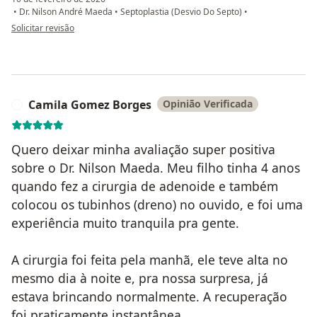
•
Dr. Nilson André Maeda
•
Septoplastia (Desvio Do Septo)
•
na opinião do utilizador Paulo Henrique Campos
Solicitar revisão
Camila Gomez Borges
Opinião Verificada
C
Quero deixar minha avaliação super positiva
sobre o Dr. Nilson Maeda. Meu filho tinha 4 anos
quando fez a cirurgia de adenoide e também
colocou os tubinhos (dreno) no ouvido, e foi uma
experiência muito tranquila pra gente.
A cirurgia foi feita pela manhã, ele teve alta no
mesmo dia à noite e, pra nossa surpresa, já
estava brincando normalmente. A recuperação
foi praticamente instantânea.