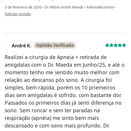
3 de fevereiro de 2026
•
Dr. Nilson André Maeda
•
Adenoidectomia
•
na opinião do utilizador Camila Gomez Borges
Solicitar revisão
André K.
Opinião Verificada
A
Realizei a cirurgia de Apneia + retirada de
amigdalas com o Dr. Maeda em Junho/25, e até o
momento tenho me sentido muito melhor com
relação ao descanso pós sono. A cirurgia foi
simples, bem rápida, porém os 10 priemeiros
dias sem amigdalas é sofrido, com bastante dor.
Passados os primeiros dias já senti diferença no
sono. Sem roncar e sem ter paradas na
respiração (apnéia) me sinto bem mais
descansado e com sono mais profundo. Dr.