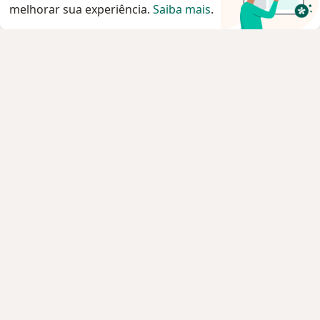
melhorar sua experiência.
Saiba mais
.
Serviço
Privacidade e cookies
Privacidade para profissionais não cadastrados
Sobre nós
Contato
Vagas
Estamos contratando!
Termos e Condições
Imprensa
Lei da Igualdade Salarial
Pacientes
Especialistas
Clínicas e Hospitais
Planos de saúde
Pergunte ao especialista
Medicamentos