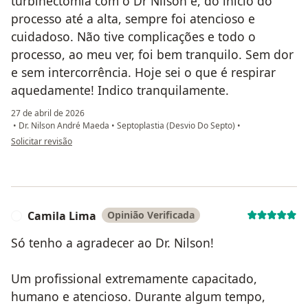
turbinectomia com o Dr Nilson e, do início do
processo até a alta, sempre foi atencioso e
cuidadoso. Não tive complicações e todo o
processo, ao meu ver, foi bem tranquilo. Sem dor
e sem intercorrência. Hoje sei o que é respirar
aquedamente! Indico tranquilamente.
27 de abril de 2026
•
Dr. Nilson André Maeda
•
Septoplastia (Desvio Do Septo)
•
na opinião do utilizador Débora Galdino
Solicitar revisão
Camila Lima
Opinião Verificada
C
Só tenho a agradecer ao Dr. Nilson!
Um profissional extremamente capacitado,
humano e atencioso. Durante algum tempo,