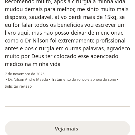
Recomendo muito, apos a cirurgia a minha vida
mudou demais para melhor, me sinto muito mais
disposto, saudavel, ativo perdi mais de 15kg, se
eu for falar todos os beneficios vou escrever um
livro aqui, mas nao posso deixar de mencionar,
como o Dr Nilson foi extremamente profissional
antes e pos cirurgia em outras palavras, agradeco
muito por Deus ter colocado esse abencoado
medico na minha vida
7 de novembro de 2025
•
Dr. Nilson André Maeda
•
Tratamento do ronco e apneia do sono
•
na opinião do utilizador Keyne
Solicitar revisão
Veja mais