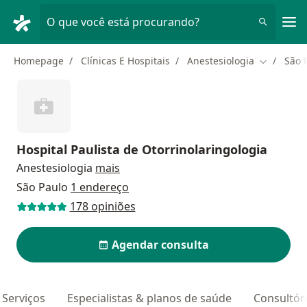
Men
O que você está procurando?
Homepage
Clínicas E Hospitais
Anestesiologia
São 
Mudar de 
Hospital Paulista de Otorrinolaringologia
Anestesiologia
mais
São Paulo
1 endereço
178 opiniões
Agendar consulta
Serviços
Especialistas & planos de saúde
Consultór