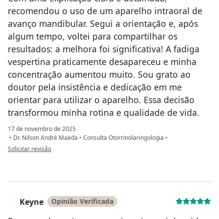
recomendou o uso de um aparelho intraoral de
avanço mandibular. Segui a orientação e, após
algum tempo, voltei para compartilhar os
resultados: a melhora foi significativa! A fadiga
vespertina praticamente desapareceu e minha
concentração aumentou muito. Sou grato ao
doutor pela insistência e dedicação em me
orientar para utilizar o aparelho. Essa decisão
transformou minha rotina e qualidade de vida.
17 de novembro de 2025
•
Dr. Nilson André Maeda
•
Consulta Otorrinolaringologia
•
na opinião do utilizador C.M
Solicitar revisão
Keyne
Opinião Verificada
K