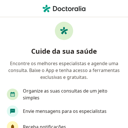
Men
Cardiologia • Brasília, Distrito Federal DF
Filtros
• 1
Convênio:
PAME
Clínicas de cardiologia que aceitam o plano
Cuide da sua saúde
de saúde PAME em Brasília
Encontre os melhores especialistas e agende uma
consulta. Baixe o App e tenha acesso a ferramentas
exclusivas e gratuitas.
Organize as suas consultas de um jeito
simples
CARDIO CLÍNICA - Cardiologia, Arritmias
Envie mensagens para os especialistas
Cardíacas, exames cardiovasculares
Cardiologista, Especialista em diagnóstico por imagem,
Receba notificações