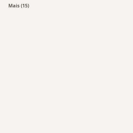
Mais (15)
Mais na categoria: Doenças mais tratadas