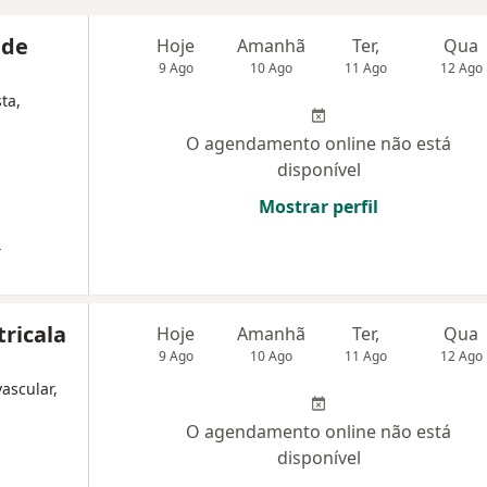
 de
Hoje
Amanhã
Ter,
Qua
9 Ago
10 Ago
11 Ago
12 Ago
ta,
O agendamento online não está
disponível
Mostrar perfil
a
tricala
Hoje
Amanhã
Ter,
Qua
9 Ago
10 Ago
11 Ago
12 Ago
vascular,
O agendamento online não está
disponível