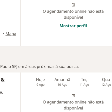
O agendamento online não está
disponível
Mostrar perfil
145 sala 803 - Centro Cívico - Mogi das Cruzes - SP - CEP, Mogi das Cruzes
•
Mapa
o Paulo SP, em áreas próximas à sua busca.
 &
Hoje
Amanhã
Ter,
Qua
9 Ago
10 Ago
11 Ago
12 Ago
a,
O agendamento online não está
disponível