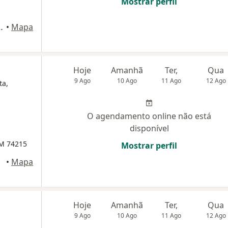
Mostrar perfil
 154 - conj 603, São Paulo
•
Mapa
Hoje
Amanhã
Ter,
Qua
9 Ago
10 Ago
11 Ago
12 Ago
ta,
O agendamento online não está
disponível
RM 74215
Mostrar perfil
•
Mapa
Hoje
Amanhã
Ter,
Qua
9 Ago
10 Ago
11 Ago
12 Ago