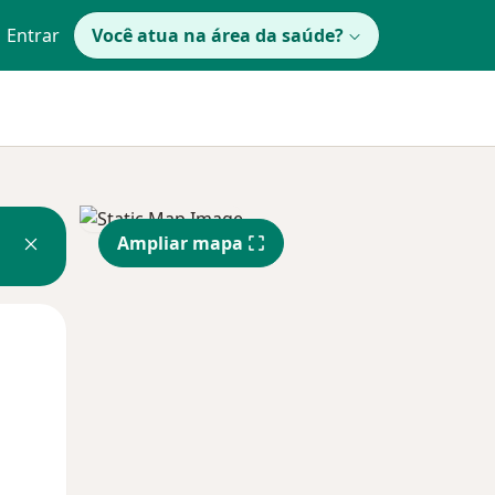
Entrar
Você atua na área da saúde?
Ampliar mapa
Qui,
Sex,
Sáb,
13 Ago
14 Ago
15 Ago