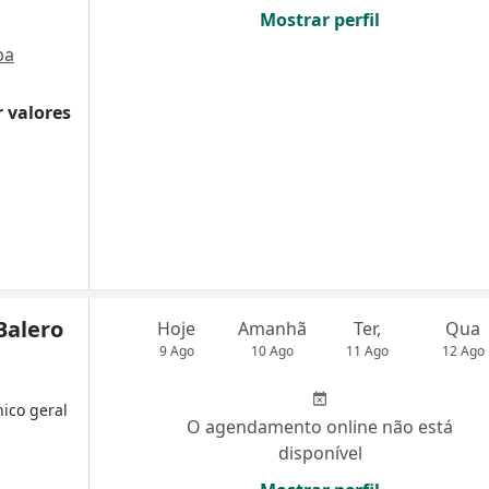
Mostrar perfil
pa
 valores
Balero
Hoje
Amanhã
Ter,
Qua
9 Ago
10 Ago
11 Ago
12 Ago
nico geral
O agendamento online não está
disponível