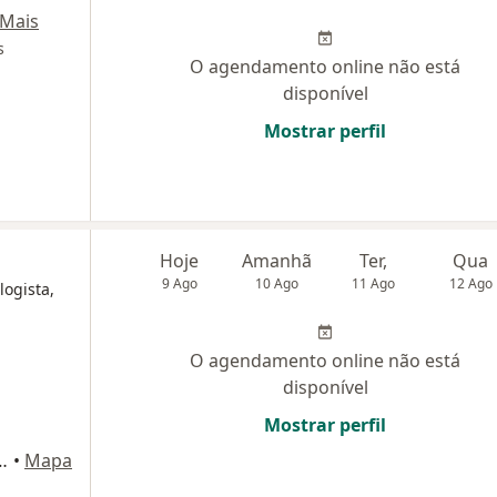
Mais
s
O agendamento online não está
disponível
Mostrar perfil
Hoje
Amanhã
Ter,
Qua
9 Ago
10 Ago
11 Ago
12 Ago
logista,
O agendamento online não está
disponível
Mostrar perfil
 7 andar sala 703, Itaquera, São Paulo
•
Mapa