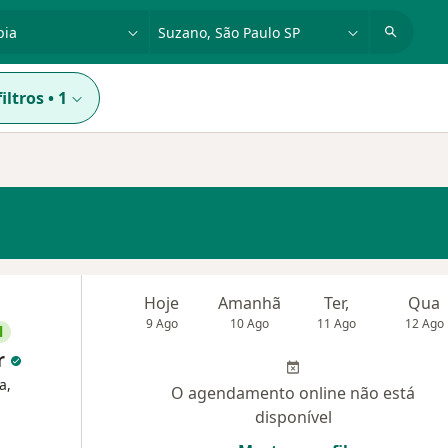
dade, doença ou nome
cidade ou região
iltros
•
1
Hoje
Amanhã
Ter,
Qua
9 Ago
10 Ago
11 Ago
12 Ago
l
ar
a,
O agendamento online não está
disponível