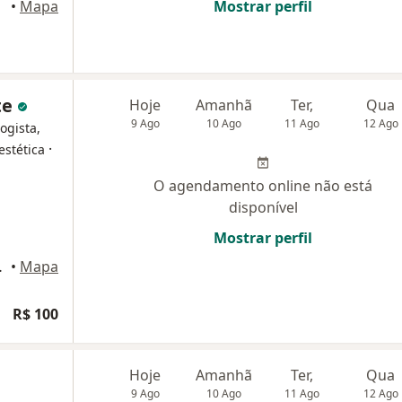
•
Mapa
Mostrar perfil
te
Hoje
Amanhã
Ter,
Qua
9 Ago
10 Ago
11 Ago
12 Ago
ogista,
·
estética
O agendamento online não está
disponível
Mostrar perfil
 das Cruzes
•
Mapa
R$ 100
Hoje
Amanhã
Ter,
Qua
9 Ago
10 Ago
11 Ago
12 Ago