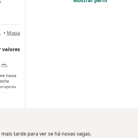
Mostrar perfil
F
.1801, São Paulo
•
Mapa
 valores
ine Sousa
Rocha
oterapeuta
mais tarde para ver se há novas vagas.