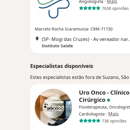
·
Mais
Angiologista
7638 opiniões
Marcelo Rocha Scaramussa: CRM-71730
(SP- Mogi das Cruzes) - Av vereador narciso yague Guimarães, 1
Instituto Saúde
Especialistas disponíveis
Estes especialistas estão fora de Suzano, Sã
Uro Onco - Clínico
Cirúrgico
Fisioterapeuta, Oncologist
·
Mais
Cardiologista
738 opiniões