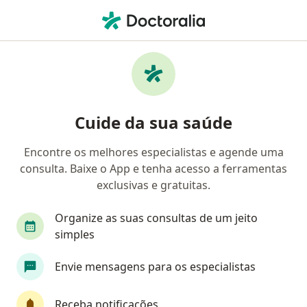
Men
Terapias Complementares • Santo André, São Paulo SP
Filtros
• 1
Convênio
Mapa
Clínicas de terapias complementares em
Cuide da sua saúde
Santo André
Encontre os melhores especialistas e agende uma
consulta. Baixe o App e tenha acesso a ferramentas
Qual é o seu convênio?
exclusivas e gratuitas.
Organize as suas consultas de um jeito
simples
Envie mensagens para os especialistas
Receba notificações