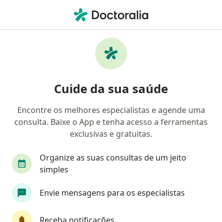
Men
Doença De Crohn • Curitiba, Paraná PR
Filtros
• 1
Convênio
Mapa
Profissionais com experiência Doença de
Cuide da sua saúde
Crohn, Curitiba
Encontre os melhores especialistas e agende uma
consulta. Baixe o App e tenha acesso a ferramentas
Qual especialização você está procurando?
exclusivas e gratuitas.
Gastroenterologista
Coloproctologista
En
Organize as suas consultas de um jeito
simples
Envie mensagens para os especialistas
Receba notificações