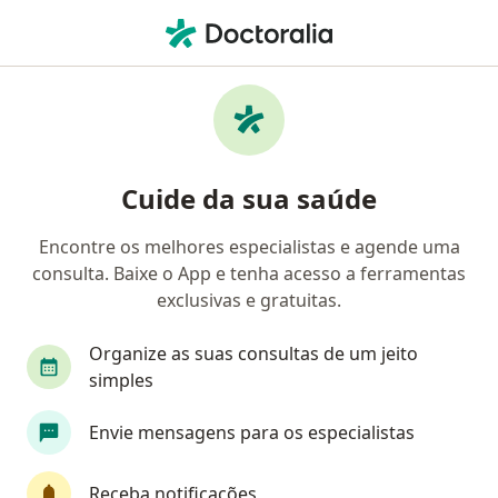
Men
Coloproctologista • Rio de Janeiro, Rio de Janeiro RJ
Filtros
Convênio:
Amil
Ma
Coloproctologistas Amil em Rio de Janeiro
Cuide da sua saúde
Encontre os melhores especialistas e agende uma
consulta. Baixe o App e tenha acesso a ferramentas
exclusivas e gratuitas.
Organize as suas consultas de um jeito
simples
First Class
Envie mensagens para os especialistas
Dr. Silvio Pitkowski
·
Mais
Coloproctologista, Cirurgião geral, Médico perito
Receba notificações
185 opiniões