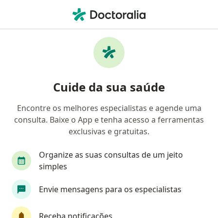
Men
Coloproctologista • Rio de Janeiro, Rio de Janeiro RJ
Filtros
Convênio:
NotreDame Interm
Coloproctologistas NotreDame Intermédica
Cuide da sua saúde
em Rio de Janeiro
Encontre os melhores especialistas e agende uma
consulta. Baixe o App e tenha acesso a ferramentas
exclusivas e gratuitas.
Organize as suas consultas de um jeito
simples
Envie mensagens para os especialistas
First Class
Dr. Silvio Pitkowski
·
Mais
Coloproctologista, Cirurgião geral, Médico perito
Receba notificações