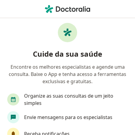
Men
Coloproctologista • Rio de Janeiro, Rio de Janeiro RJ
Filtros
Convênio:
GAMA Saúde
Coloproctologistas GAMA Saúde em Rio de
Cuide da sua saúde
Janeiro
Encontre os melhores especialistas e agende uma
consulta. Baixe o App e tenha acesso a ferramentas
exclusivas e gratuitas.
Organize as suas consultas de um jeito
simples
Envie mensagens para os especialistas
First Class
Dr. Caio Cirillo Freitas da Silva
Coloproctologista
Receba notificações