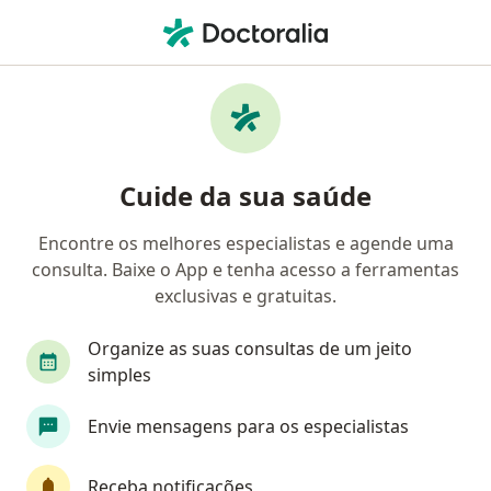
Men
Coloproctologista • Rio de Janeiro, Rio de Janeiro RJ
Filtros
Convênio:
Mediservice
Coloproctologistas Mediservice em Rio de
Cuide da sua saúde
Janeiro
Encontre os melhores especialistas e agende uma
consulta. Baixe o App e tenha acesso a ferramentas
exclusivas e gratuitas.
Organize as suas consultas de um jeito
simples
Envie mensagens para os especialistas
First Class
Dr. Caio Cirillo Freitas da Silva
Coloproctologista
Receba notificações