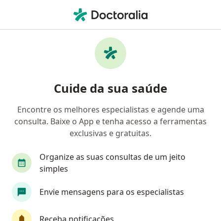
Men
Coloproctologista • Taguatinga, Distrito Federal DF
Filtros
Convênio:
Mediservice
Coloproctologistas Mediservice em
Cuide da sua saúde
Taguatinga
Encontre os melhores especialistas e agende uma
consulta. Baixe o App e tenha acesso a ferramentas
exclusivas e gratuitas.
Organize as suas consultas de um jeito
simples
Dra. Thais Alencar Pinto Dos Santos
Envie mensagens para os especialistas
·
Mais
Coloproctologista, Cirurgião geral
1357 opiniões
Receba notificações