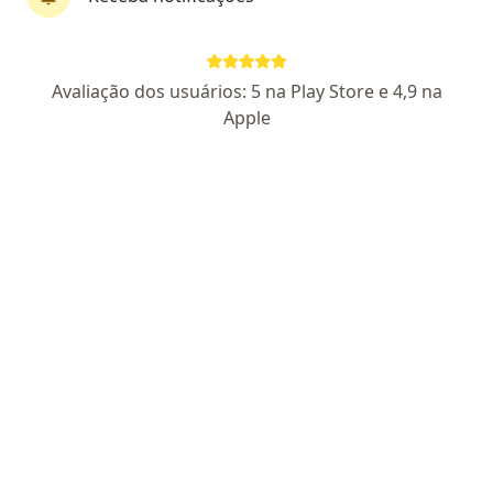
CRM 13661 DF - RQE 8055 - RQE 7994
Pacientes fiéis
Avaliação dos usuários: 5 na Play Store e 4,9 na
CENTRO DE EXCELÊNCIA ANCHIETA TORRE A 8º ANDAR TAGUATINGA, Taguatinga
•
Mapa
Apple
Consultório particular
Aceita Mediservice
Primeira consulta Coloproctologia
Esse especialista não oferece agendamento online para esse endereço.
Solicite um atendimento