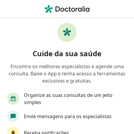
Men
Hemorróidas • Taguatinga, Distrito Federal DF
Filtros
• 1
Convênio
Mapa
Profissionais com experiência Hemorróidas,
Cuide da sua saúde
Taguatinga
Encontre os melhores especialistas e agende uma
consulta. Baixe o App e tenha acesso a ferramentas
Qual especialização você está procurando?
exclusivas e gratuitas.
Coloproctologista
Cirurgião geral
Gastroe
Organize as suas consultas de um jeito
simples
Envie mensagens para os especialistas
Receba notificações