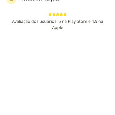
Dra. Sonaira Alves
Avaliação dos usuários: 5 na Play Store e 4,9 na
·
Mais
Coloproctologista, Cirurgiã geral
Apple
350 opiniões
CRM-DF 21376 /
RQE 17106
Hospital Anchieta, Área Especial Nº 8/10 Setor C Norte Taguatinga - Torre A 8º Andar (salas 802/811) - Centro de Excelência, Taguatinga
•
Mapa
IAD - Instituto do Aparelho Digestivo de Brasília
Primeira consulta Coloproctologia
R$ 450
Esse especialista não oferece agendamento online para esse endereço.
Solicite um atendimento