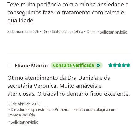
Teve muita paciência com a minha ansiedade e
conseguimos fazer o tratamento com calma e
qualidade.
na opinião do utilizado
8 de maio de 2026
•
D+ odontologia estética
•
Outro
•
Solicitar revisão
Eliane Martin
Consulta verificada
E
Ótimo atendimento da Dra Daniela e da
secretária Veronica. Muito amáveis e
atenciosas. O trabalho dentário ficou excelente.
30 de abril de 2026
•
D+ odontologia estética
•
Primeira consulta odontológica com
limpeza incluída
na opinião do utilizador Eliane Martin
•
Solicitar revisão