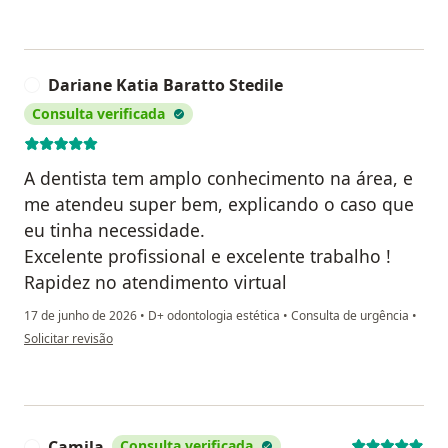
Dariane Katia Baratto Stedile
D
Consulta verificada
A dentista tem amplo conhecimento na área, e
me atendeu super bem, explicando o caso que
eu tinha necessidade.
Excelente profissional e excelente trabalho !
Rapidez no atendimento virtual
17 de junho de 2026
•
D+ odontologia estética
•
Consulta de urgência
•
na opinião do utilizador Dariane Katia Baratto Stedile
Solicitar revisão
Camila
Consulta verificada
C