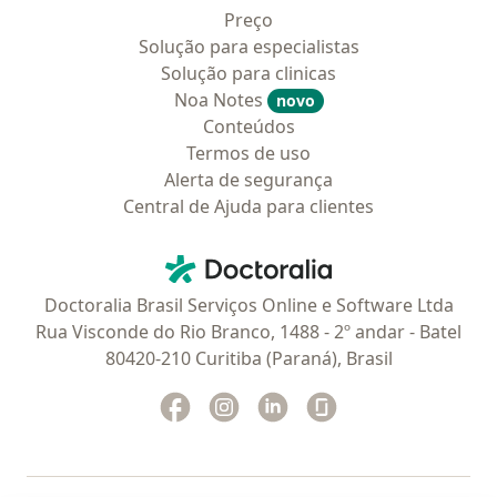
Preço
Solução para especialistas
Solução para clinicas
Noa Notes
novo
Conteúdos
Termos de uso
Alerta de segurança
Central de Ajuda para clientes
Contato
Doctoralia - Homepage
Doctoralia Brasil Serviços Online e Software Ltda
Rua Visconde do Rio Branco, 1488 - 2º andar - Batel
80420-210 Curitiba (Paraná), Brasil
Facebook
abre num novo separador
Instagram
abre num novo separador
Linkedin
abre num novo separad
Glassdoor
abre num novo se