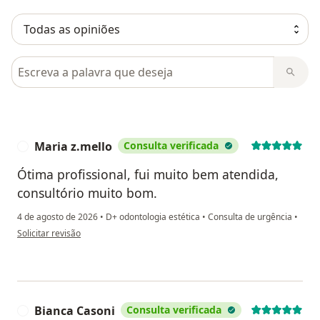
Pesquisar em opiniões
Maria z.mello
Consulta verificada
M
Ótima profissional, fui muito bem atendida,
consultório muito bom.
4 de agosto de 2026
•
D+ odontologia estética
•
Consulta de urgência
•
na opinião do utilizador Maria z.mello
Solicitar revisão
Bianca Casoni
Consulta verificada
B