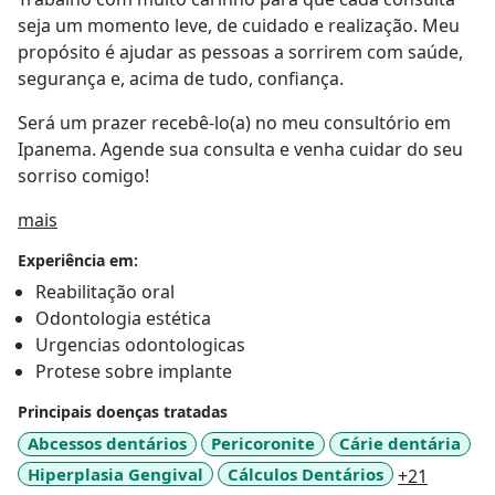
seja um momento leve, de cuidado e realização. Meu
propósito é ajudar as pessoas a sorrirem com saúde,
segurança e, acima de tudo, confiança.
Será um prazer recebê-lo(a) no meu consultório em
Ipanema. Agende sua consulta e venha cuidar do seu
sorriso comigo!
Sobre mim
mais
Experiência em:
Reabilitação oral
Odontologia estética
Urgencias odontologicas
Protese sobre implante
Principais doenças tratadas
Abcessos dentários
Pericoronite
Cárie dentária
a11y_sr
Hiperplasia Gengival
Cálculos Dentários
+21