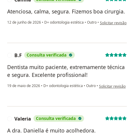
Atenciosa, calma, segura. Fizemos boa cirurgia.
na opinião do utiliz
12 de junho de 2026
•
D+ odontologia estética
•
Outro
•
Solicitar revisão
B.F
Consulta verificada
B
Dentista muito paciente, extremamente técnica
e segura. Excelente profissional!
na opinião do utilizad
19 de maio de 2026
•
D+ odontologia estética
•
Outro
•
Solicitar revisão
Valeria
Consulta verificada
V
A dra. Daniella é muito acolhedora.