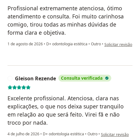
Profissional extremamente atenciosa, ótimo
atendimento e consulta. Foi muito carinhosa
comigo, tirou todas as minhas dúvidas de
forma clara e objetiva.
na opinião do utiliz
1 de agosto de 2026
•
D+ odontologia estética
•
Outro
•
Solicitar revisão
Gleison Rezende
Consulta verificada
G
Excelente profissional. Atenciosa, clara nas
explicações, o que nos deixa super tranquilo
em relação ao que será feito. Virei fã e não
troco por nada.
na opinião do utilizad
4 de julho de 2026
•
D+ odontologia estética
•
Outro
•
Solicitar revisão