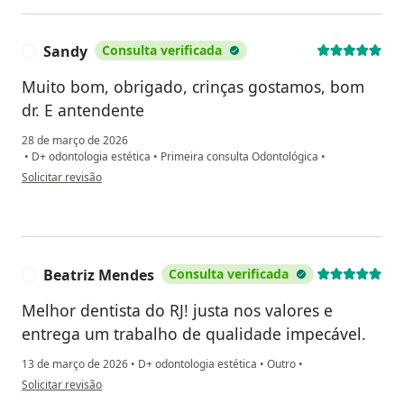
Sandy
Consulta verificada
S
Muito bom, obrigado, crinças gostamos, bom
dr. E antendente
28 de março de 2026
•
D+ odontologia estética
•
Primeira consulta Odontológica
•
na opinião do utilizador Sandy
Solicitar revisão
Beatriz Mendes
Consulta verificada
B
Melhor dentista do RJ! justa nos valores e
entrega um trabalho de qualidade impecável.
13 de março de 2026
•
D+ odontologia estética
•
Outro
•
na opinião do utilizador Beatriz Mendes
Solicitar revisão