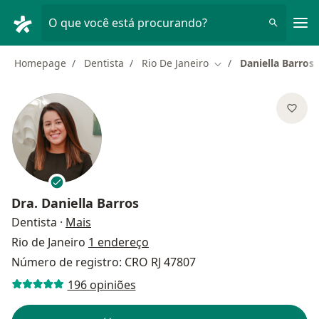
Men
O que você está procurando?
Homepage
Dentista
Rio De Janeiro
Daniella Barros
Mudar de cidade
Dra.
Daniella Barros
sobre as especializações
Dentista
·
Mais
Rio de Janeiro
1 endereço
Número de registro: CRO RJ 47807
196 opiniões