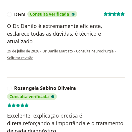
DGN
Consulta verificada
D
O Dr. Danilo é extremamente eficiente,
esclarece todas as dúvidas, é técnico e
atualizado.
29 de julho de 2026
•
Dr Danilo Marcato
•
Consulta neurocirurgia
•
na opinião do utilizador DGN
Solicitar revisão
Rosangela Sabino Oliveira
R
Consulta verificada
Excelente, explicação precisa é
direta,reforçando a importância e o tratamento
de cada diagnóstico