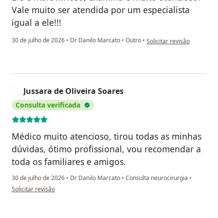
Vale muito ser atendida por um especialista
igual a ele!!!
na opinião do utilizador A
30 de julho de 2026
•
Dr Danilo Marcato
•
Outro
•
Solicitar revisão
Jussara de Oliveira Soares
J
Consulta verificada
Médico muito atencioso, tirou todas as minhas
dúvidas, ótimo profissional, vou recomendar a
toda os familiares e amigos.
30 de julho de 2026
•
Dr Danilo Marcato
•
Consulta neurocirurgia
•
na opinião do utilizador Jussara de Oliveira Soares
Solicitar revisão