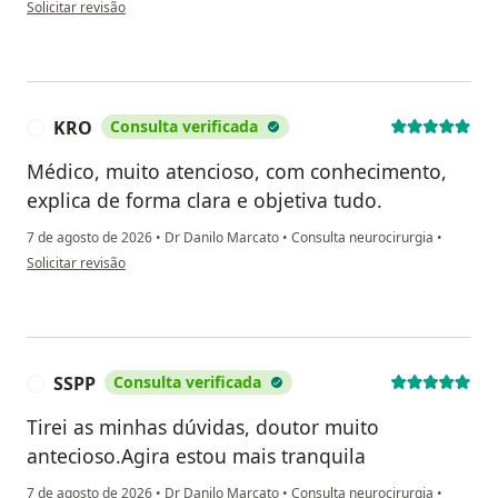
na opinião do utilizador CSX
Solicitar revisão
KRO
Consulta verificada
K
Médico, muito atencioso, com conhecimento,
explica de forma clara e objetiva tudo.
7 de agosto de 2026
•
Dr Danilo Marcato
•
Consulta neurocirurgia
•
na opinião do utilizador KRO
Solicitar revisão
SSPP
Consulta verificada
S
Tirei as minhas dúvidas, doutor muito
antecioso.Agira estou mais tranquila
7 de agosto de 2026
•
Dr Danilo Marcato
•
Consulta neurocirurgia
•