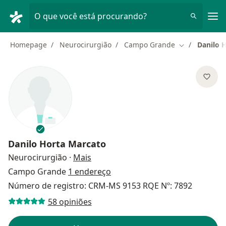
Men
O que você está procurando?
Homepage
Neurocirurgião
Campo Grande
Danilo 
Mudar de cid
Danilo Horta Marcato
sobre as especializações
Neurocirurgião
·
Mais
Campo Grande
1 endereço
Número de registro: CRM-MS 9153 RQE Nº: 7892
58 opiniões