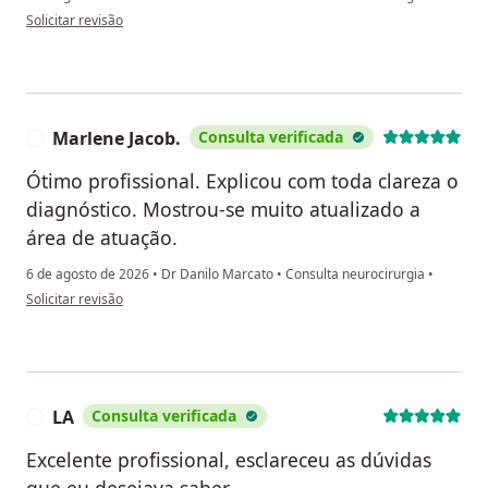
na opinião do utilizador SSPP
Solicitar revisão
Marlene Jacob.
Consulta verificada
M
Ótimo profissional. Explicou com toda clareza o
diagnóstico. Mostrou-se muito atualizado a
área de atuação.
6 de agosto de 2026
•
Dr Danilo Marcato
•
Consulta neurocirurgia
•
na opinião do utilizador Marlene Jacob.
Solicitar revisão
LA
Consulta verificada
L
Excelente profissional, esclareceu as dúvidas