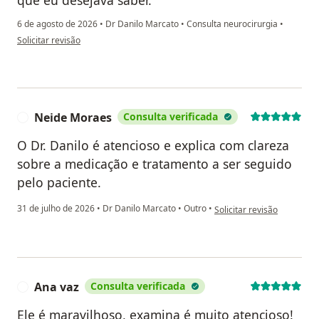
que eu desejava saber.
6 de agosto de 2026
•
Dr Danilo Marcato
•
Consulta neurocirurgia
•
na opinião do utilizador LA
Solicitar revisão
Neide Moraes
Consulta verificada
N
O Dr. Danilo é atencioso e explica com clareza
sobre a medicação e tratamento a ser seguido
pelo paciente.
na opinião do utilizador 
31 de julho de 2026
•
Dr Danilo Marcato
•
Outro
•
Solicitar revisão
Ana vaz
Consulta verificada
A
Ele é maravilhoso, examina é muito atencioso!