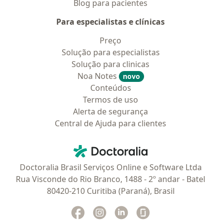
Blog para pacientes
Para especialistas e clínicas
Preço
Solução para especialistas
Solução para clinicas
Noa Notes
novo
Conteúdos
Termos de uso
Alerta de segurança
Central de Ajuda para clientes
Contato
Doctoralia - Homepage
Doctoralia Brasil Serviços Online e Software Ltda
Rua Visconde do Rio Branco, 1488 - 2º andar - Batel
80420-210 Curitiba (Paraná), Brasil
Facebook
abre num novo separador
Instagram
abre num novo separador
Linkedin
abre num novo separad
Glassdoor
abre num novo se