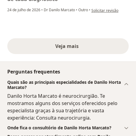
na opinião do utilizador R
24 de julho de 2026
•
Dr Danilo Marcato
•
Outro
•
Solicitar revisão
Veja mais
opiniões acima
Perguntas frequentes
Quais são as principais especialidades de Danilo Horta
Marcato?
Danilo Horta Marcato é neurocirurgião. Te
mostramos alguns dos serviços oferecidos pelo
especialista graças à sua trajetória e vasta
experiência: Consulta neurocirurgia.
Onde fica o consultório de Danilo Horta Marcato?