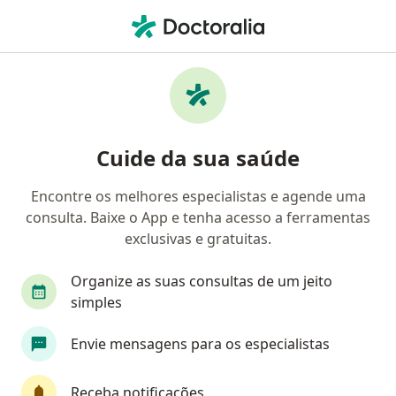
Men
Violência Doméstica • Brasília, Distrito Federal DF
Filtros
• 1
Convênio
Mapa
Profissionais com experiência Violência
Cuide da sua saúde
doméstica, Brasília
Encontre os melhores especialistas e agende uma
consulta. Baixe o App e tenha acesso a ferramentas
Qual especialização você está procurando?
exclusivas e gratuitas.
Psicólogo
Psicanalista
Nutricionista
Organize as suas consultas de um jeito
simples
Envie mensagens para os especialistas
Receba notificações