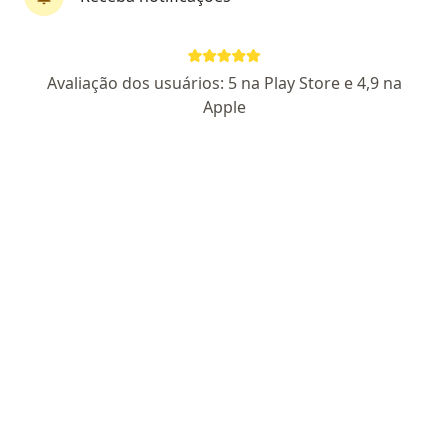
Perfil novo
Pagamento online
Avaliação dos usuários: 5 na Play Store e 4,9 na
Parcelamento disponível
Apple
Leonardo Fournier
·
Mais
Psicólogo
2 opiniões
CRP DF 26734
Endereço
Teleconsulta
Avenida das Araucárias 305, Águas Claras
•
Mapa
Criativitta psicologia
Consulta Psicologia
R$ 130
Esse especialista não oferece agendamento online para esse endereço.
Solicite um atendimento