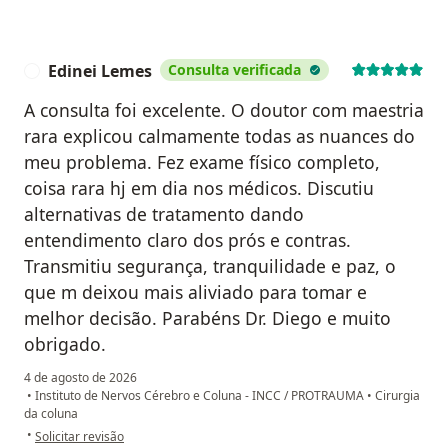
Edinei Lemes
Consulta verificada
E
A consulta foi excelente. O doutor com maestria
rara explicou calmamente todas as nuances do
meu problema. Fez exame físico completo,
coisa rara hj em dia nos médicos. Discutiu
alternativas de tratamento dando
entendimento claro dos prós e contras.
Transmitiu segurança, tranquilidade e paz, o
que m deixou mais aliviado para tomar e
melhor decisão. Parabéns Dr. Diego e muito
obrigado.
4 de agosto de 2026
•
Instituto de Nervos Cérebro e Coluna - INCC / PROTRAUMA
•
Cirurgia
da coluna
na opinião do utilizador Edinei Lemes
•
Solicitar revisão