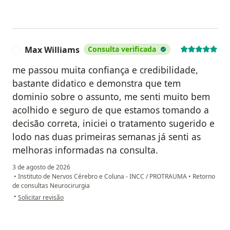
Max Williams
Consulta verificada
M
me passou muita confiança e credibilidade,
bastante didatico e demonstra que tem
dominio sobre o assunto, me senti muito bem
acolhido e seguro de que estamos tomando a
decisão correta, iniciei o tratamento sugerido e
lodo nas duas primeiras semanas já senti as
melhoras informadas na consulta.
3 de agosto de 2026
•
Instituto de Nervos Cérebro e Coluna - INCC / PROTRAUMA
•
Retorno
de consultas Neurocirurgia
na opinião do utilizador Max Williams
•
Solicitar revisão