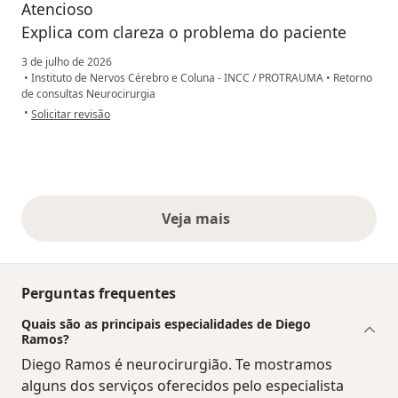
Atencioso
Explica com clareza o problema do paciente
3 de julho de 2026
•
Instituto de Nervos Cérebro e Coluna - INCC / PROTRAUMA
•
Retorno
de consultas Neurocirurgia
na opinião do utilizador Marlene
•
Solicitar revisão
Veja mais
opiniões acima
Perguntas frequentes
Quais são as principais especialidades de Diego
Ramos?
Diego Ramos é neurocirurgião. Te mostramos
alguns dos serviços oferecidos pelo especialista