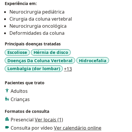
Experiência em:
Neurocirurgia pediátrica
Cirurgia da coluna vertebral
Neurocirurgia oncológica
Deformidades da coluna
Principais doenças tratadas
Escoliose
Hérnia de disco
Doenças Da Coluna Vertebral
Hidrocefalia
a11y_sr_more_diseases
Lombalgia (dor lombar)
+13
Pacientes que trato
Adultos
Crianças
Formatos de consulta
Presencial
Ver locais (1)
Consulta por vídeo
Ver calendário online