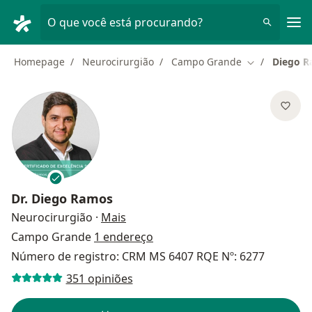
Men
O que você está procurando?
Homepage
Neurocirurgião
Campo Grande
Diego 
Mudar de cid
Dr.
Diego Ramos
sobre as especializações
Neurocirurgião
·
Mais
Campo Grande
1 endereço
Número de registro: CRM MS 6407 RQE Nº: 6277
351 opiniões