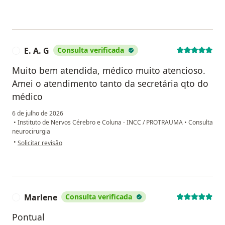
E. A. G
Consulta verificada
E
Muito bem atendida, médico muito atencioso.
Amei o atendimento tanto da secretária qto do
médico
6 de julho de 2026
•
Instituto de Nervos Cérebro e Coluna - INCC / PROTRAUMA
•
Consulta
neurocirurgia
na opinião do utilizador E. A. G
•
Solicitar revisão
Marlene
Consulta verificada
M
Pontual