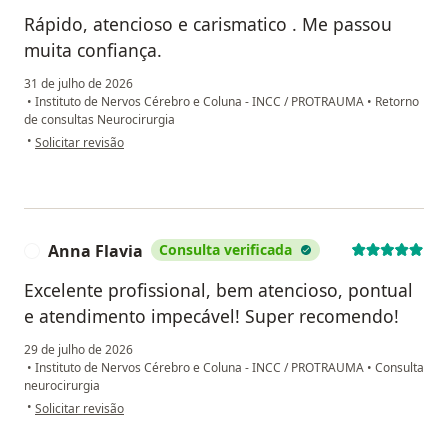
Rápido, atencioso e carismatico . Me passou
muita confiança.
31 de julho de 2026
•
Instituto de Nervos Cérebro e Coluna - INCC / PROTRAUMA
•
Retorno
de consultas Neurocirurgia
na opinião do utilizador Conceicao AP da Silva Ferrari
•
Solicitar revisão
Anna Flavia
Consulta verificada
A
Excelente profissional, bem atencioso, pontual
e atendimento impecável! Super recomendo!
29 de julho de 2026
•
Instituto de Nervos Cérebro e Coluna - INCC / PROTRAUMA
•
Consulta
neurocirurgia
na opinião do utilizador Anna Flavia
•
Solicitar revisão