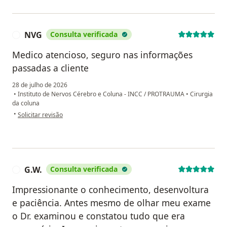
NVG
Consulta verificada
N
Medico atencioso, seguro nas informações
passadas a cliente
28 de julho de 2026
•
Instituto de Nervos Cérebro e Coluna - INCC / PROTRAUMA
•
Cirurgia
da coluna
na opinião do utilizador NVG
•
Solicitar revisão
G.W.
Consulta verificada
G
Impressionante o conhecimento, desenvoltura
e paciência. Antes mesmo de olhar meu exame
o Dr. examinou e constatou tudo que era