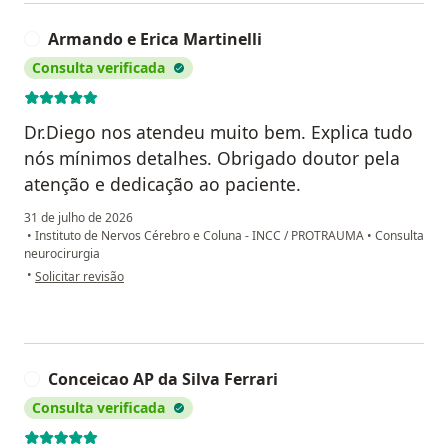
Armando e Erica Martinelli
A
Consulta verificada
Dr.Diego nos atendeu muito bem. Explica tudo
nós mínimos detalhes. Obrigado doutor pela
atenção e dedicação ao paciente.
31 de julho de 2026
•
Instituto de Nervos Cérebro e Coluna - INCC / PROTRAUMA
•
Consulta
neurocirurgia
na opinião do utilizador Armando e Erica Martinelli
•
Solicitar revisão
Conceicao AP da Silva Ferrari
C
Consulta verificada