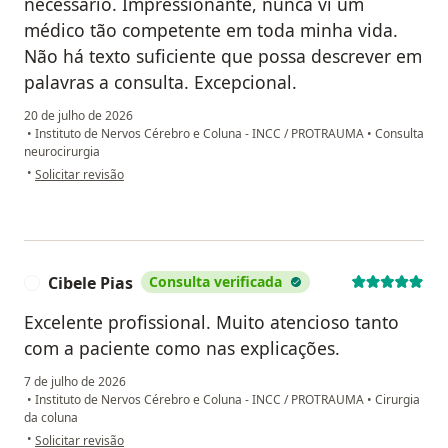
necessário. Impressionante, nunca vi um
médico tão competente em toda minha vida.
Não há texto suficiente que possa descrever em
palavras a consulta. Excepcional.
20 de julho de 2026
•
Instituto de Nervos Cérebro e Coluna - INCC / PROTRAUMA
•
Consulta
neurocirurgia
na opinião do utilizador G.W.
•
Solicitar revisão
Cibele Pias
Consulta verificada
C
Excelente profissional. Muito atencioso tanto
com a paciente como nas explicações.
7 de julho de 2026
•
Instituto de Nervos Cérebro e Coluna - INCC / PROTRAUMA
•
Cirurgia
da coluna
na opinião do utilizador Cibele Pias
•
Solicitar revisão