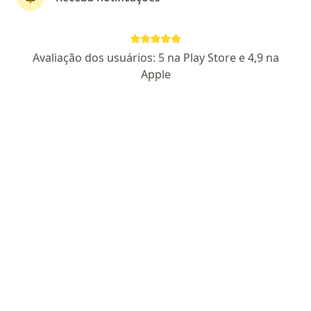
Perfil novo
Pagamento online
Avaliação dos usuários: 5 na Play Store e 4,9 na
Parcelamento disponível
Apple
Eder Gomes Vieira
·
Mais
Psicólogo
CRP 05/44900
Endereço
Teleconsulta
Avenida Governador Roberto Silveira 470, Nova Iguaçu
•
Mapa
Consultório Nova Iguaçu - Eder Vieira
Consulta Psicologia
R$ 120
Esse especialista não oferece agendamento online para esse endereço.
Solicite um atendimento