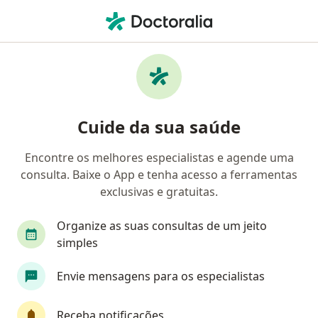
Men
Alcoolismo • Nova Iguaçu, Rio de Janeiro RJ
Filtros
• 1
Convênio
Mapa
Profissionais com experiência Alcoolismo,
Cuide da sua saúde
Nova Iguaçu
Encontre os melhores especialistas e agende uma
consulta. Baixe o App e tenha acesso a ferramentas
Qual especialização você está procurando?
exclusivas e gratuitas.
Psicólogo
Psiquiatra
Neurologista
Pa
Organize as suas consultas de um jeito
simples
Envie mensagens para os especialistas
Receba notificações