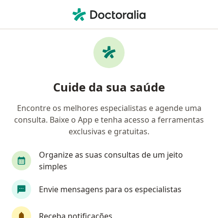
Men
Anuria • Irecê, Bahia BA
Filtros
• 1
Mapa
Profissionais com experiência Anuria, Irecê
Cuide da sua saúde
Encontre os melhores especialistas e agende uma
Qual especialização você está procurando?
consulta. Baixe o App e tenha acesso a ferramentas
Nefrologista
exclusivas e gratuitas.
Organize as suas consultas de um jeito
simples
Envie mensagens para os especialistas
Receba notificações