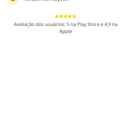
Dr. Juno Barbosa
·
Mais
Nefrologista, Especialista em clínica médica
Avaliação dos usuários: 5 na Play Store e 4,9 na
36 opiniões
Apple
CRM BA 33742
- RQE Nº: 24880
- RQE Nº: 25129
Endereço
Teleconsulta
Rua Enzo Ferroni 33, Irecê
•
Mapa
Hospital SIM
Consulta Nefrologia
R$ 400
Esse especialista não oferece agendamento online para esse endereço.
Solicite um atendimento