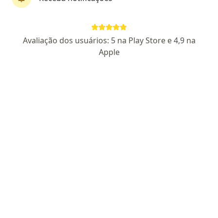
Perfil novo
Pagamento online
Avaliação dos usuários: 5 na Play Store e 4,9 na
Parcelamento disponível
Apple
Mylena Mathias Ferracini
·
Mais
Psicóloga
5 opiniões
CRP SP 161481
Endereço
Teleconsulta
Rua Hilário Magro Júnior 113, Campinas
•
Mapa
Casa Gê - Saúde mental e cultura
Consulta Psicologia
a partir de r$ 230
Esse especialista não oferece agendamento online para esse endereço.
Solicite um atendimento