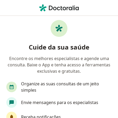
Men
Baixa Tolerância A Frustração • Campinas, São Paulo SP
Filtros
• 1
Convênio
Mapa
Profissionais com experiência Baixa
Cuide da sua saúde
tolerância a frustração, Campinas
Encontre os melhores especialistas e agende uma
consulta. Baixe o App e tenha acesso a ferramentas
Qual especialização você está procurando?
exclusivas e gratuitas.
Psicólogo
Psicanalista
Terapeuta comple
Organize as suas consultas de um jeito
simples
Envie mensagens para os especialistas
Receba notificações