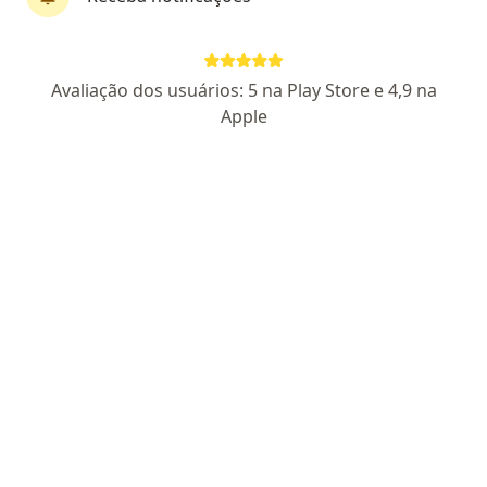
Dr. Aide Queiroz Lisboa
Avaliação dos usuários: 5 na Play Store e 4,9 na
·
Mais
Urologista, Cirurgião geral
Apple
115 opiniões
CRM BA 11489
RQE Nº: 4513
RQE Nº: 4495
Urologia-cirurgia robótica
Graduado pela EMSP-BA em 1993
Há mais de 25 anos atuando na Região
Metropolitana
Endereço 1
Endereço 2
Avenida Concentrica, 09, Camaçari
•
Mapa
Hospital Santa Helena
Consulta Urologia
Preço não disponível