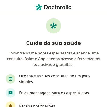
Men
Bexiga Urinária Hiperativa • Camaçari, Bahia BA
Filtros
• 1
Convênio
Mapa
Profissionais com experiência Bexiga
Cuide da sua saúde
Urinária Hiperativa, Camaçari
Encontre os melhores especialistas e agende uma
consulta. Baixe o App e tenha acesso a ferramentas
Qual especialização você está procurando?
exclusivas e gratuitas.
Cirurgião geral
Urologista
Médico clínico 
Organize as suas consultas de um jeito
simples
Envie mensagens para os especialistas
Receba notificações