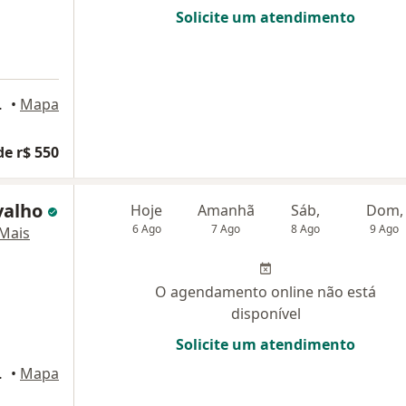
Solicite um atendimento
ar - sala 2, Recife
•
Mapa
de r$ 550
valho
Hoje
Amanhã
Sáb,
Dom,
6 Ago
7 Ago
8 Ago
9 Ago
Mais
O agendamento online não está
disponível
Solicite um atendimento
ar - sala 2, Recife
•
Mapa