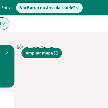
Entrar
Você atua na área da saúde?
1
Ampliar mapa
Segunda-feira
Ter,
Qua
10 Ago
11 Ago
12 Ago