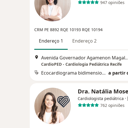
947 opiniões
CRM PE 8892
RQE 10193
RQE 10194
Endereço 1
Endereço 2
Avenida Governador Agamenon Magalhães 4760 - Edf. garagem 7 and
CardioPED - Cardiologia Pediátrica Recife
Ecocardiograma bidimensional com "speckle tracking" (análise de strain)
a partir 
Dra. Natália Mos
·
Cardiologista pediátrica
762 opiniões