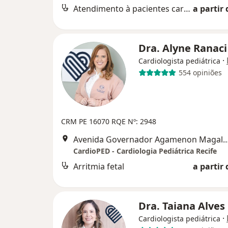
Atendimento à pacientes cardiopatas
a partir 
Dra. Alyne Ranac
·
Cardiologista pediátrica
554 opiniões
CRM PE 16070 RQE Nº: 2948
Avenida Governador Agamenon Magalhães 4760 - Edf. garagem 7 and
CardioPED - Cardiologia Pediátrica Recife
Arritmia fetal
a partir 
Dra. Taiana Alves
·
Cardiologista pediátrica