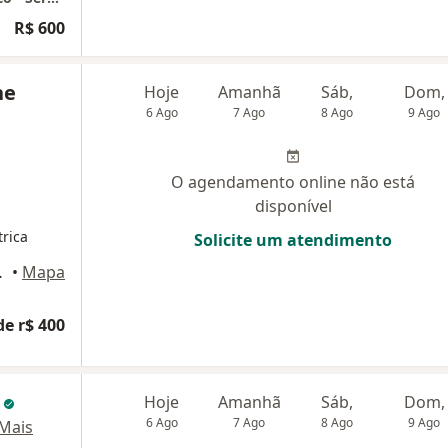
R$ 600
ne
Hoje
Amanhã
Sáb,
Dom,
6 Ago
7 Ago
8 Ago
9 Ago
O agendamento online não está
disponível
trica
Solicite um atendimento
ar - sala 2, Recife
•
Mapa
de r$ 400
s
Hoje
Amanhã
Sáb,
Dom,
6 Ago
7 Ago
8 Ago
9 Ago
Mais