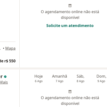
O agendamento online não está
disponível
Solicite um atendimento
ar - sala 2, Recife
•
Mapa
de r$ 550
er
Hoje
Amanhã
Sáb,
Dom,
6 Ago
7 Ago
8 Ago
9 Ago
Mais
O agendamento online não está
disponível