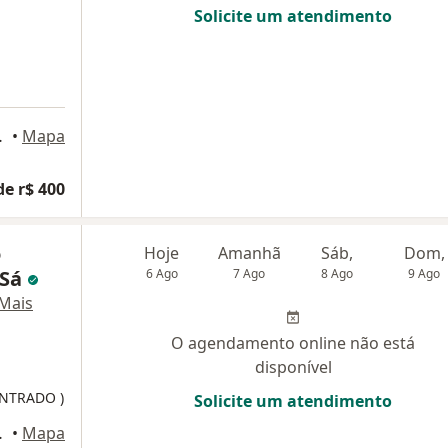
Solicite um atendimento
ar - sala 2, Recife
•
Mapa
de r$ 400
o
Hoje
Amanhã
Sáb,
Dom,
 Sá
6 Ago
7 Ago
8 Ago
9 Ago
Mais
O agendamento online não está
disponível
NTRADO )
Solicite um atendimento
ar - sala 2, Recife
•
Mapa