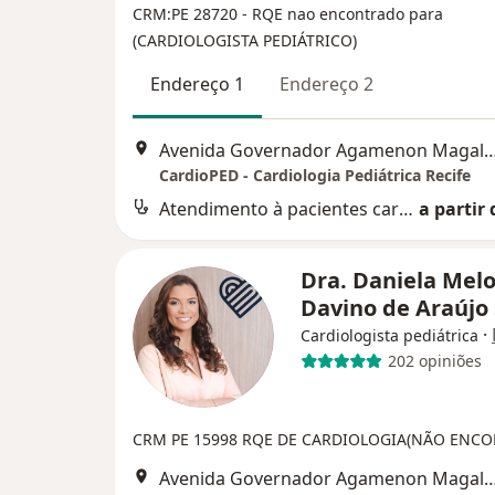
CRM:PE 28720
- RQE nao encontrado para
(CARDIOLOGISTA PEDIÁTRICO)
Endereço 1
Endereço 2
Avenida Governador Agamenon Magalhães 4760 - Edf. garagem 7 and
CardioPED - Cardiologia Pediátrica Recife
Atendimento à pacientes cardiopatas
a partir 
Dra. Daniela Mel
Davino de Araújo
·
Cardiologista pediátrica
202 opiniões
CRM PE 15998
RQE DE CARDIOLOGIA(NÃO ENCO
Avenida Governador Agamenon Magalhães 4760 - Edf. garagem 7 and