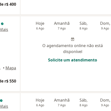
de r$ 400
i
Hoje
Amanhã
Sáb,
Dom,
6 Ago
7 Ago
8 Ago
9 Ago
Mais
O agendamento online não está
disponível
Solicite um atendimento
ar - sala 2, Recife
•
Mapa
de r$ 550
Hoje
Amanhã
Sáb,
Dom,
6 Ago
7 Ago
8 Ago
9 Ago
Mais