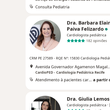
Consulta Pediatria
Dra. Barbara Elai
Paiva Felizardo
Cardiologista pediátrica
182 opiniões
CRM PE 27589
- RQE Nº: 15830 Cardiologia Pediá
Avenida Governador Agamenon Magalhães 4760 - Edf. garagem 7 and
CardioPED - Cardiologia Pediátrica Recife
Atendimento à pacientes cardiopatas
a partir 
Dra. Giulia Lemo
·
Cardiologista pediátrica