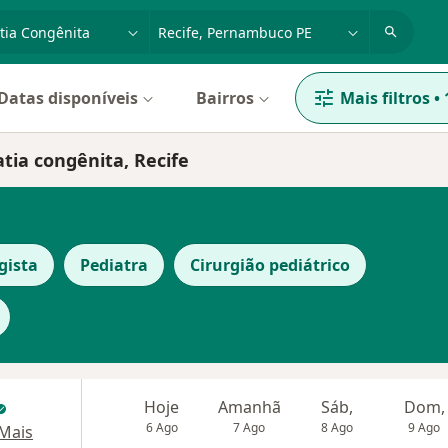
dade, doença ou nome
cidade ou região
Datas disponíveis
Bairros
Mais filtros
•
tia congênita, Recife
gista
Pediatra
Cirurgião pediátrico
Hoje
Amanhã
Sáb,
Dom,
6 Ago
7 Ago
8 Ago
9 Ago
Mais