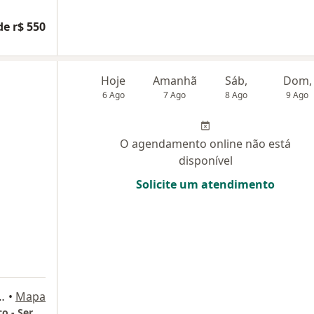
de r$ 550
Hoje
Amanhã
Sáb,
Dom,
6 Ago
7 Ago
8 Ago
9 Ago
O agendamento online não está
disponível
Solicite um atendimento
tes, 188 - 1º andar, Recife
•
Mapa
Serviço de Cirurgia Pediátrica de Pernambuco - Sercipe