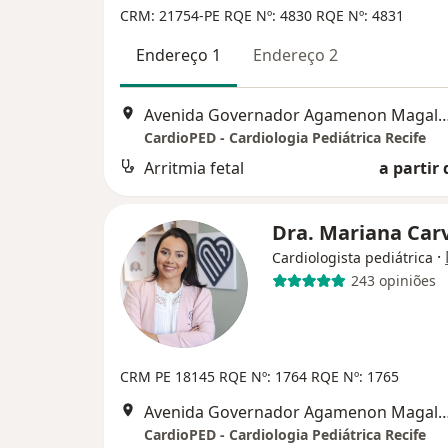
CRM: 21754-PE
RQE Nº: 4830
RQE Nº: 4831
Endereço 1
Endereço 2
Avenida Governador Agamenon Magalhães 4760 - Edf. garagem 7 and
CardioPED - Cardiologia Pediátrica Recife
Arritmia fetal
a partir 
Dra. Mariana Car
·
Cardiologista pediátrica
243 opiniões
CRM PE 18145
RQE Nº: 1764
RQE Nº: 1765
Avenida Governador Agamenon Magalhães 4760 - Edf. garagem 7 and
CardioPED - Cardiologia Pediátrica Recife