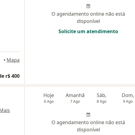
O agendamento online não está
disponível
Solicite um atendimento
cife
•
Mapa
de r$ 400
Hoje
Amanhã
Sáb,
Dom,
6 Ago
7 Ago
8 Ago
9 Ago
Mais
O agendamento online não está
disponível