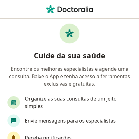
Men
Ceratocone • Caieiras, São Paulo SP
Filtros
• 1
Convênio
Mapa
Profissionais com experiência Ceratocone,
Cuide da sua saúde
Caieiras
Encontre os melhores especialistas e agende uma
consulta. Baixe o App e tenha acesso a ferramentas
Qual especialização você está procurando?
exclusivas e gratuitas.
Oftalmologista
Organize as suas consultas de um jeito
simples
Envie mensagens para os especialistas
Receba notificações