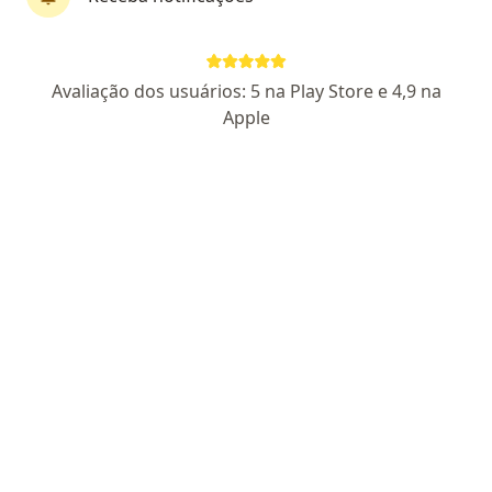
Dr. Anderson Marion
Avaliação dos usuários: 5 na Play Store e 4,9 na
·
Mais
Oftalmologista
Apple
1514 opiniões
CRM: 95385 - SP | RQE Nº: 36732
Pacientes fiéis
Av. Raimundo Pereira de Magalhães 11333 Dentro do Supermercado Sonda, São Paulo
•
Mapa
Clinica Oftalmologica Marion
Primeira consulta Oftalmologia
a partir de r$ 250
Esse especialista não oferece agendamento online para esse endereço.
Solicite um atendimento