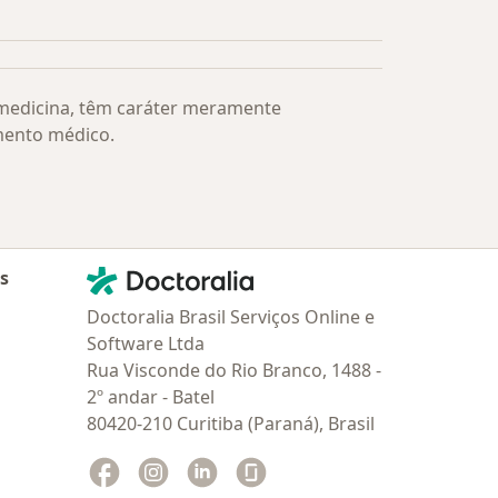
Mais na categoria: Os médicos mais procurados
 medicina, têm caráter meramente
mento médico.
Contato
Doctoralia - Homepage
as
Doctoralia Brasil Serviços Online e
Software Ltda
Rua Visconde do Rio Branco, 1488 -
2º andar - Batel
80420-210 Curitiba (Paraná), Brasil
Facebook
abre num novo separador
Instagram
abre num novo separador
Linkedin
abre num novo separador
Glassdoor
abre num novo separador