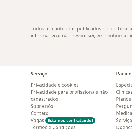
Mais na categoria: Ceratopigmentaç
Todos os conteúdos publicados no doctoralia
informativo e não devem ser, em nenhuma ci
Serviço
Pacien
Privacidade e cookies
Especia
Privacidade para profissionais não
Clínica
cadastrados
Planos
Sobre nós
Pergun
Contato
Medic
Vagas
Serviç
Estamos contratando!
Termos e Condições
Doenc