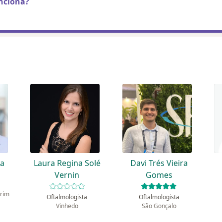
nciona?
na
Laura Regina Solé
Davi Trés Vieira
Vernin
Gomes
irim
Oftalmologista
Oftalmologista
Vinhedo
São Gonçalo