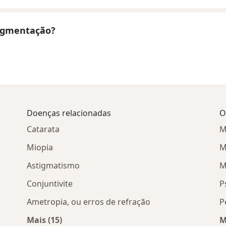
pigmentação?
Doenças relacionadas
O
Catarata
M
Miopia
M
Astigmatismo
M
Conjuntivite
P
Ametropia, ou erros de refração
P
Mais (15)
M