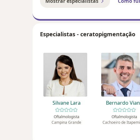
Mostrar especialistas
Como fu
Especialistas - ceratopigmentação
Silvane Lara
Bernardo Via
Oftalmologista
Oftalmologista
Campina Grande
Cachoeiro de Itapem