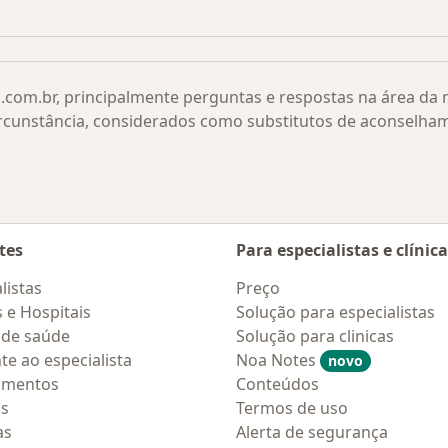
ão por cidade
Mais na categoria: Doenças relacionadas
.com.br, principalmente perguntas e respostas na área da
rcunstância, considerados como substitutos de aconselha
tes
Para especialistas e clínic
listas
Preço
s e Hospitais
Solução para especialistas
 de saúde
Solução para clinicas
te ao especialista
Noa Notes
novo
amentos
Conteúdos
os
Termos de uso
as
Alerta de segurança