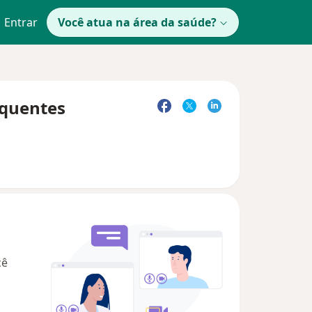
Entrar
Você atua na área da saúde?
equentes
cê