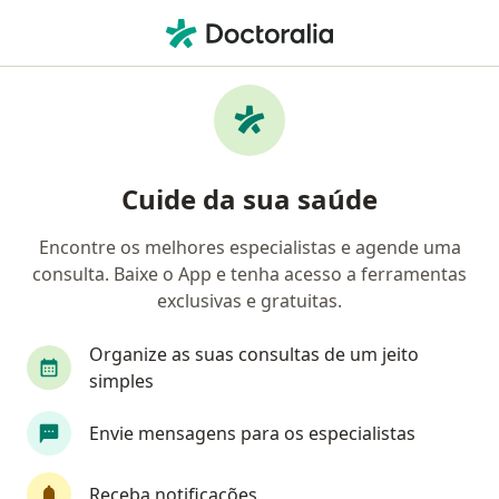
Men
Cisto Pilonidal • Torres, Rio Grande do Sul RS
Filtros
• 1
Mapa
Profissionais com experiência Cisto
Cuide da sua saúde
pilonidal, Torres
Encontre os melhores especialistas e agende uma
consulta. Baixe o App e tenha acesso a ferramentas
Qual especialização você está procurando?
exclusivas e gratuitas.
Cirurgião geral
Coloproctologista
Organize as suas consultas de um jeito
simples
Envie mensagens para os especialistas
Receba notificações