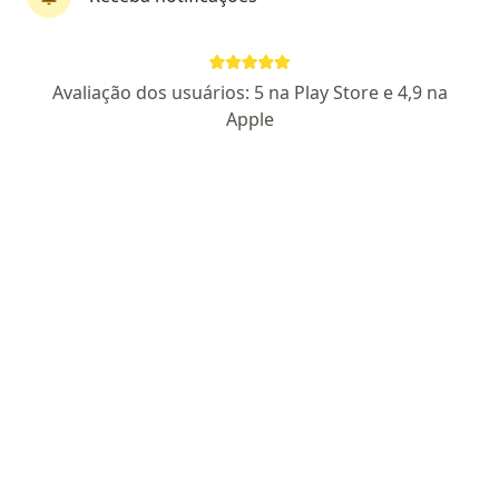
Dr. Alexandre Deves
Avaliação dos usuários: 5 na Play Store e 4,9 na
·
Mais
Coloproctologista, Cirurgião geral
Apple
264 opiniões
CRM: 40785-RS
RQE Nº: 32064
RQE Nº: 39954
Cirurgia robótica e minimamente invasiva
Cirurgia de hemorroidas e cisto pilonidal a laser
Colonoscopia terapêutica e mucosectomia
Pacientes fiéis
Endereço
Teleconsulta
Rua Bento Gonçalves 165 sala 01 - Pinho Executive, Torres
•
Mapa
Consultório Torres
Primeira consulta Coloproctologia
R$ 300