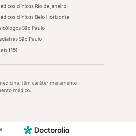
édicos clínicos Rio de Janeiro
édicos clínicos Belo Horizonte
sicólogos São Paulo
ediatras São Paulo
ais (15)
Mais na categoria: Os médicos mais procurados
 medicina, têm caráter meramente
mento médico.
Contato
Doctoralia - Homepage
as