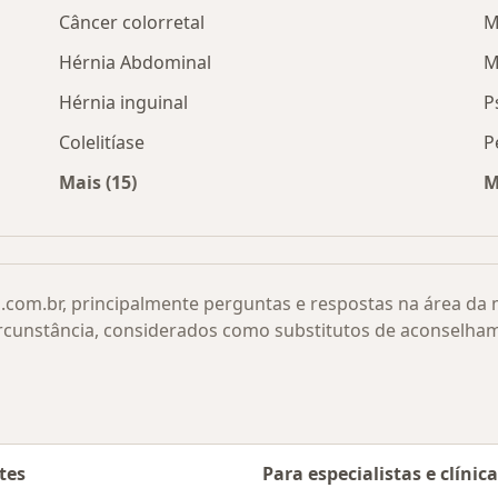
Câncer colorretal
M
Hérnia Abdominal
M
Hérnia inguinal
P
Colelitíase
P
Mais (15)
M
r cidade
Mais na categoria: Doenças relacionadas
.com.br, principalmente perguntas e respostas na área da
rcunstância, considerados como substitutos de aconselha
tes
Para especialistas e clínic