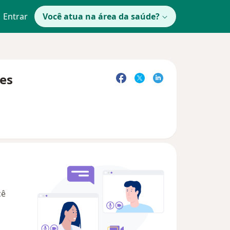
Entrar
Você atua na área da saúde?
tes
cê