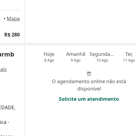
 Alegre
•
Mapa
R$ 280
Wurmb
Hoje
Amanhã
Segunda-feira
Ter,
8 Ago
9 Ago
10 Ago
11 Ago
ais
O agendamento online não está
disponível
Solicite um atendimento
IEDADE,
ca -