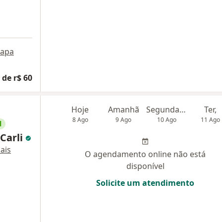
apa
 de r$ 60
Hoje
Amanhã
Segunda-feira
Ter,
8 Ago
9 Ago
10 Ago
11 Ago
l
 Carli
ais
O agendamento online não está
disponível
Solicite um atendimento