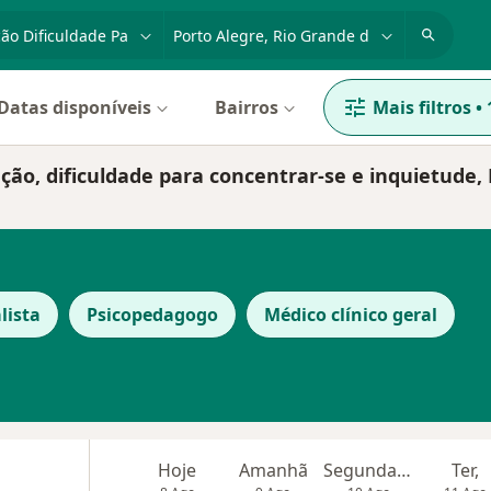
dade, doença ou nome
cidade ou região
Datas disponíveis
Bairros
Mais filtros
•
ção, dificuldade para concentrar-se e inquietude,
lista
Psicopedagogo
Médico clínico geral
Hoje
Amanhã
Segunda-feira
Ter,