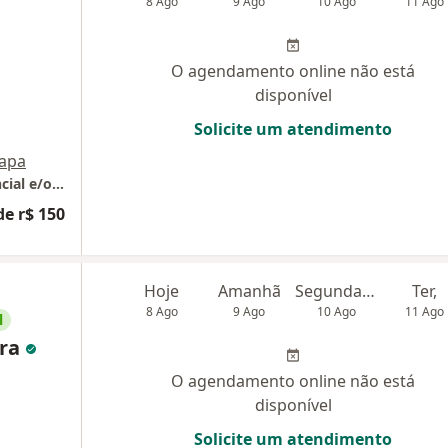
8 Ago
9 Ago
10 Ago
11 Ago
O agendamento online não está
disponível
Solicite um atendimento
apa
Consultório particular - atendimento presencial e/ou online
de r$ 150
Hoje
Amanhã
Segunda-feira
Ter,
8 Ago
9 Ago
10 Ago
11 Ago
l
ira
O agendamento online não está
disponível
Solicite um atendimento