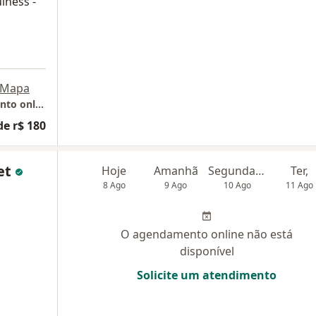
lness -
Mapa
Stephanie Von Wurmb Helrighel - Atendimento online POA
de r$ 180
het
Hoje
Amanhã
Segunda-feira
Ter,
8 Ago
9 Ago
10 Ago
11 Ago
O agendamento online não está
disponível
Solicite um atendimento