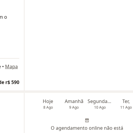
m o
e
•
Mapa
de r$ 590
Hoje
Amanhã
Segunda-feira
Ter,
8 Ago
9 Ago
10 Ago
11 Ago
O agendamento online não está