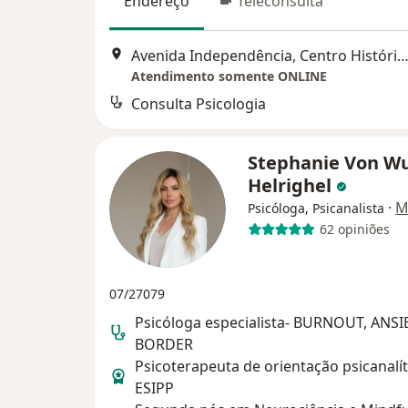
Endereço
Teleconsulta
Avenida Independência, Centro Histórico, Porto Alegre - RS, Brasil, Porto
Atendimento somente ONLINE
Consulta Psicologia
Stephanie Von 
Helrighel
·
M
Psicóloga, Psicanalista
62 opiniões
07/27079
Psicóloga especialista- BURNOUT, ANS
BORDER
Psicoterapeuta de orientação psicanalíti
ESIPP