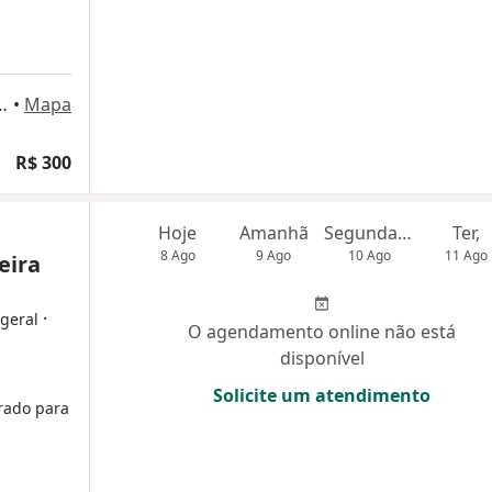
gas, 1157, Porto Alegre
•
Mapa
R$ 300
Hoje
Amanhã
Segunda-feira
Ter,
8 Ago
9 Ago
10 Ago
11 Ago
eira
·
 geral
O agendamento online não está
disponível
Solicite um atendimento
rado para