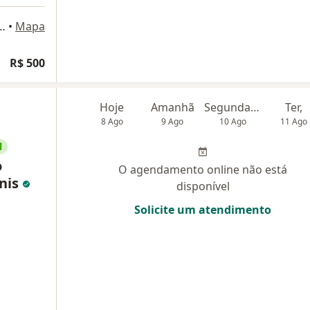
 2124 - sala 1201, Porto Alegre
•
Mapa
R$ 500
Hoje
Amanhã
Segunda-feira
Ter,
8 Ago
9 Ago
10 Ago
11 Ago
l
o
O agendamento online não está
nis
disponível
Solicite um atendimento