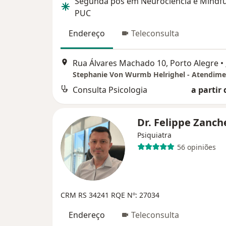
Segunda pós em Neurociência e Mindfu
PUC
Endereço
Teleconsulta
Rua Álvares Machado 10, Porto Alegre
•
Consulta Psicologia
a partir 
Dr. Felippe Zanc
Psiquiatra
56 opiniões
CRM RS 34241 RQE Nº: 27034
Endereço
Teleconsulta