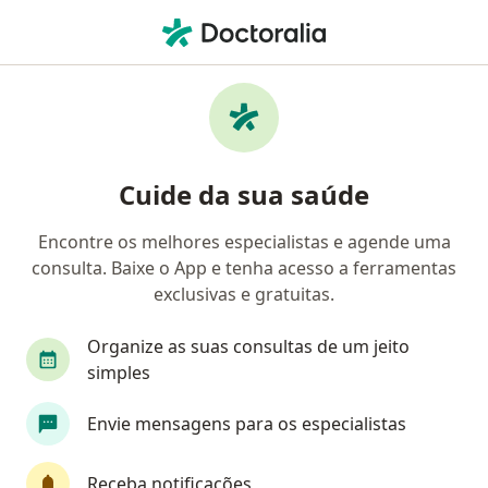
Men
Desatenção Dificuldade Para Concentrar-Se E Inquietude • Tramandaí, Rio Grande do Sul RS
Filtros
• 1
Convênio
Mapa
Profissionais com experiência Desatenção,
Cuide da sua saúde
dificuldade para concentrar-se e
inquietude, Tramandaí
Encontre os melhores especialistas e agende uma
consulta. Baixe o App e tenha acesso a ferramentas
Qual especialização você está procurando?
exclusivas e gratuitas.
Psiquiatra
Psicólogo
Oncologista
Car
Organize as suas consultas de um jeito
simples
Envie mensagens para os especialistas
Receba notificações