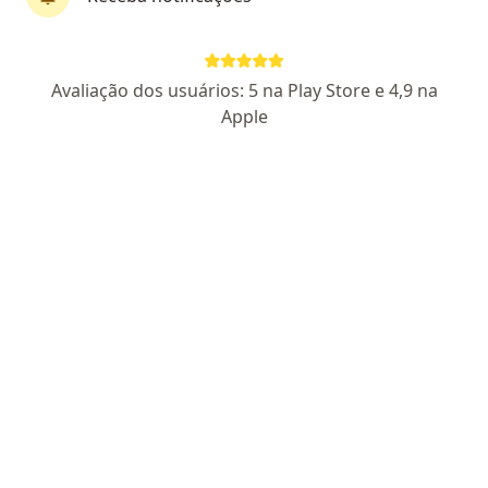
Avaliação dos usuários: 5 na Play Store e 4,9 na
Dra. Amanda Macolmes
Apple
·
Mais
Psiquiatra
533 opiniões
CRM RS 37937
RQE Nº: 35232
RQE PSIQUIATRIA RS - 35232
RQE PSICOTERAPIA RS - 44474
RQE Nº 44474 PSICOTERAPIA
Pacientes fiéis
Endereço
Teleconsulta
Av. Rubem Berta 1756 - 701, Tramandaí
•
Mapa
Clínica Psyché - Psiquiatria e Psicoterapia
Primeira consulta Psiquiatria
a partir de r$ 500
Esse especialista não oferece agendamento online para esse endereço.