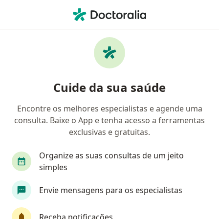
Men
Discite • Guarulhos, São Paulo SP
Filtros
• 1
Mapa
Profissionais com experiência Discite,
Cuide da sua saúde
Guarulhos
Encontre os melhores especialistas e agende uma
consulta. Baixe o App e tenha acesso a ferramentas
Qual especialização você está procurando?
exclusivas e gratuitas.
Neurologista
Ortopedista - Traumatologista
Organize as suas consultas de um jeito
simples
Envie mensagens para os especialistas
Receba notificações