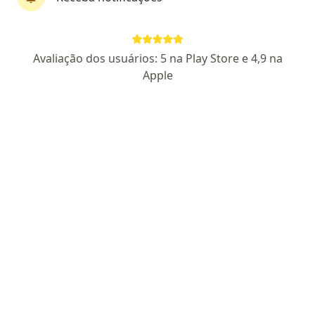
Dr. Vinícius Rodrigues Moreira Melo
Avaliação dos usuários: 5 na Play Store e 4,9 na
·
Mais
Ortopedista - traumatologista
Apple
8 opiniões
CRM-SP 195841
Pacientes fiéis
Avenida João Barbosa de Moraes, 503, Itaquaquecetuba
•
Mapa
Mais Saúde Centro Médico - Itaquaquecetuba
Consulta ortopedia
R$ 120
Esse especialista não oferece agendamento online para esse endereço.
Solicite um atendimento