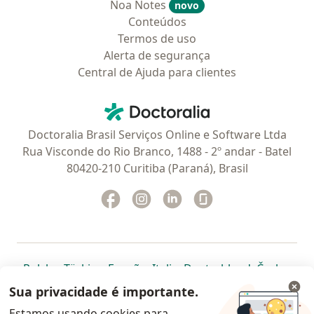
Noa Notes
novo
Conteúdos
Termos de uso
Alerta de segurança
Central de Ajuda para clientes
Contato
Doctoralia - Homepage
Doctoralia Brasil Serviços Online e Software Ltda
Rua Visconde do Rio Branco, 1488 - 2º andar - Batel
80420-210 Curitiba (Paraná), Brasil
Facebook
abre num novo separador
Instagram
abre num novo separador
Linkedin
abre num novo separad
Glassdoor
abre num novo se
abre num novo separador
abre num novo separador
abre num novo separador
abre num novo separado
abre num n
abre
Polska
,
Türkiye
,
España
,
Italia
,
Deutschland
,
Česko
,
abre num novo separador
abre num novo separador
abre num novo separador
abre num novo separa
abre num no
abre n
Portugal
,
México
,
Chile
,
Brasil
,
Argentina
,
Perú
,
Sua privacidade é importante.
abre num novo separad
Colombia
Estamos usando cookies para