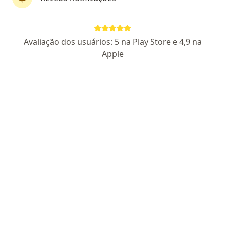
Dra. Mirna Koga
Avaliação dos usuários: 5 na Play Store e 4,9 na
Pediatra
Apple
549 opiniões
CRM SP 71638 - RQE Nº: 79042
Pacientes fiéis
Endereço 1
Endereço 2
Endereço 3
Endereç
Rua Luiz Turri, 181, Guarulhos
•
Mapa
Unidade Nacional de Medicina
Consulta Pediatria
a partir de r$ 400
Esse especialista não oferece agendamento online para esse endereço.
Solicite um atendimento