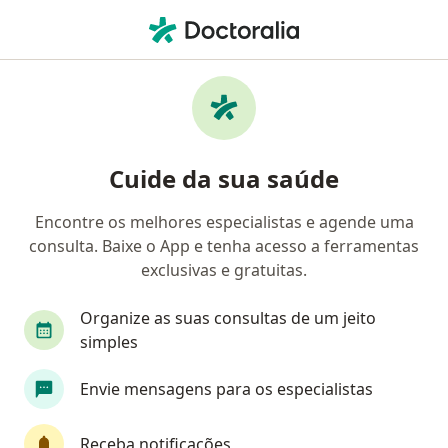
Men
Doenças Da Infância • Guarulhos, São Paulo SP
Filtros
• 1
Convênio
Mapa
Profissionais com experiência Doenças da
Cuide da sua saúde
infância, Guarulhos
Encontre os melhores especialistas e agende uma
consulta. Baixe o App e tenha acesso a ferramentas
Qual especialização você está procurando?
exclusivas e gratuitas.
Pediatra
Médico clínico geral
Médico Acu
Organize as suas consultas de um jeito
simples
Envie mensagens para os especialistas
Receba notificações