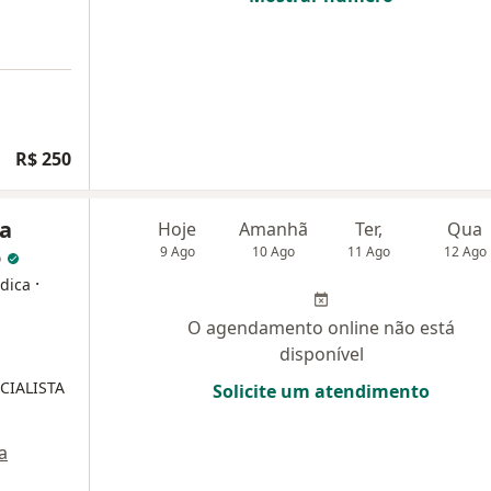
R$ 250
ra
Hoje
Amanhã
Ter,
Qua
o
9 Ago
10 Ago
11 Ago
12 Ago
·
édica
O agendamento online não está
disponível
ECIALISTA
Solicite um atendimento
a