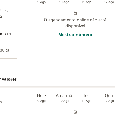
9 Ago
10 Ago
11 Ago
12 Ago
ília,
s
O agendamento online não está
disponível
DICO DE
Mostrar número
sulta
 valores
Hoje
Amanhã
Ter,
Qua
9 Ago
10 Ago
11 Ago
12 Ago
s