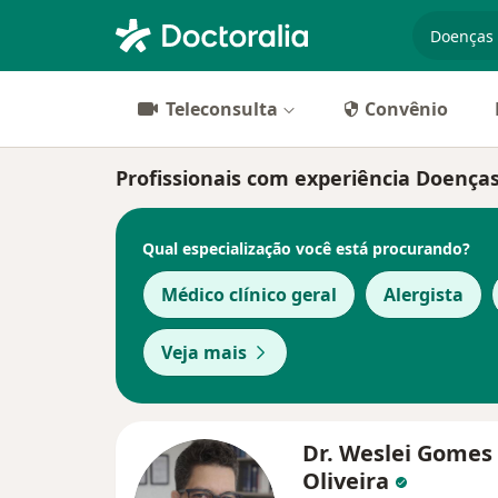
especiali
Teleconsulta
Convênio
Profissionais com experiência Doenças 
Qual especialização você está procurando?
Médico clínico geral
Alergista
Veja mais
Dr. Weslei Gomes
Oliveira