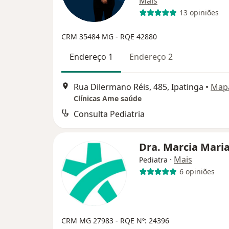
Mais
13 opiniões
CRM 35484 MG - RQE 42880
Endereço 1
Endereço 2
Rua Dilermano Réis, 485, Ipatinga
•
Map
Clínicas Ame saúde
Consulta Pediatria
Dra. Marcia Mari
·
Mais
Pediatra
6 opiniões
CRM MG 27983
- RQE Nº: 24396