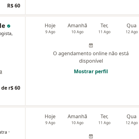
R$ 60
de
Hoje
Amanhã
Ter,
Qua
9 Ago
10 Ago
11 Ago
12 Ago
ogista,
O agendamento online não está
disponível
a
Mostrar perfil
 de r$ 60
Hoje
Amanhã
Ter,
Qua
9 Ago
10 Ago
11 Ago
12 Ago
·
atra