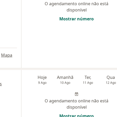
O agendamento online não está
disponível
Mostrar número
Mapa
Hoje
Amanhã
Ter,
Qua
9 Ago
10 Ago
11 Ago
12 Ago
s
O agendamento online não está
disponível
Mostrar número