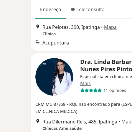
Endereço
Teleconsulta
Rua Pelotas, 390, Ipatinga
•
Mapa
Clínica
Acupuntura
Dra. Linda Barba
Nunes Pires Pint
Especialista em clínica m
Mais
11 opiniões
CRM MG 87858
- RQE nao encontrado para (ESP
EM CLINICA MÉDICA)
Rua Dilermano Réis, 485, Ipatinga
•
Map
Clínicas Ame saúde