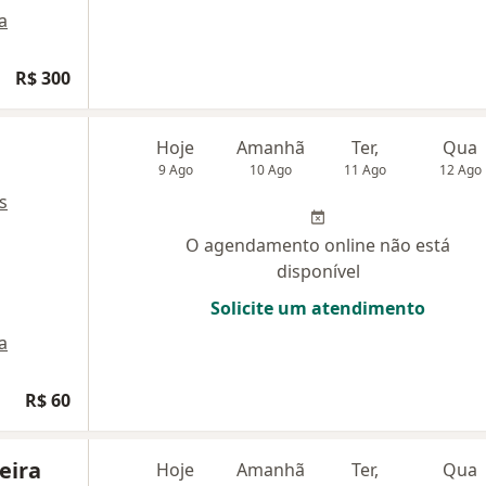
a
R$ 300
m
Hoje
Amanhã
Ter,
Qua
9 Ago
10 Ago
11 Ago
12 Ago
s
O agendamento online não está
disponível
Solicite um atendimento
a
R$ 60
eira
Hoje
Amanhã
Ter,
Qua