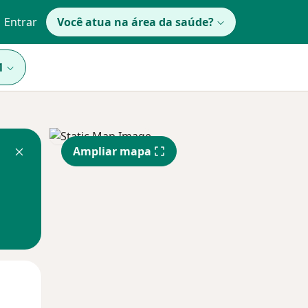
Entrar
Você atua na área da saúde?
1
Ampliar mapa
Qui,
Sex,
Sáb,
13 Ago
14 Ago
15 Ago