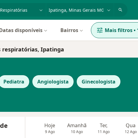
dade, doença ou nome
cidade ou região
Datas disponíveis
Bairros
Mais filtros
•
respiratórias, Ipatinga
Pediatra
Angiologista
Ginecologista
 de
Hoje
Amanhã
Ter,
Qua
9 Ago
10 Ago
11 Ago
12 Ago