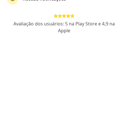
Dr. Lucio Tavares
Avaliação dos usuários: 5 na Play Store e 4,9 na
Otorrino, Médico do sono
Apple
32 opiniões
CRM RJ 467584
- RQE 52409
- RQE não encontrado (MÉDICO
DO SONO)
Endereço
Teleconsulta
Rua Marquês de Olinda, 180, Niterói
•
Mapa
Consultório Niterói
Consulta Otorrinolaringologia
a partir de r$ 200
Esse especialista não oferece agendamento online para esse endereço.
Solicite um atendimento