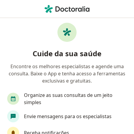
Men
Dor Na Face • Niterói, Rio de Janeiro RJ
Filtros
• 1
Convênio
Mapa
Profissionais com experiência Dor na face,
Cuide da sua saúde
Niterói
Encontre os melhores especialistas e agende uma
consulta. Baixe o App e tenha acesso a ferramentas
Qual especialização você está procurando?
exclusivas e gratuitas.
Dentista
Otorrino
Ortodontista
Ciru
Organize as suas consultas de um jeito
simples
Envie mensagens para os especialistas
Receba notificações