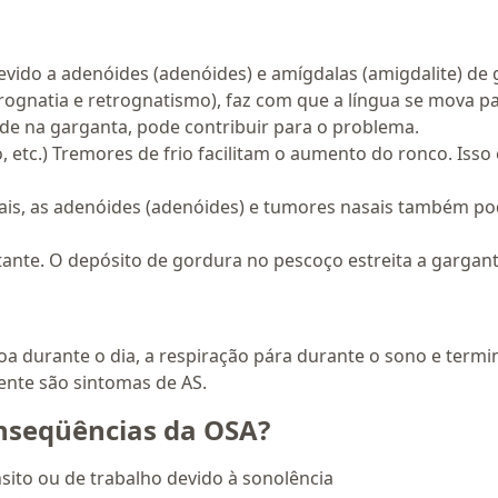
evido a adenóides (adenóides) e amígdalas (amigdalite) de 
natia e retrognatismo), faz com que a língua se mova para
de na garganta, pode contribuir para o problema.
, etc.) Tremores de frio facilitam o aumento do ronco. Iss
asais, as adenóides (adenóides) e tumores nasais também p
ante. O depósito de gordura no pescoço estreita a gargant
a durante o dia, a respiração pára durante o sono e term
nte são sintomas de AS.
nseqüências da OSA?
sito ou de trabalho devido à sonolência