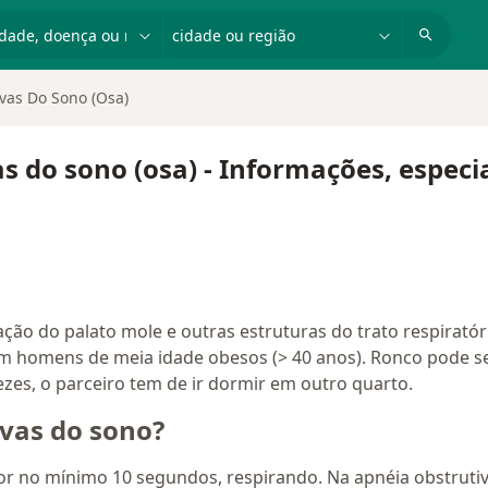
dade, doença ou nome
cidade ou região
vas Do Sono (Osa)
s do sono (osa) - Informações, especi
ção do palato mole e outras estruturas do trato respirató
m homens de meia idade obesos (> 40 anos). Ronco pode se
zes, o parceiro tem de ir dormir em outro quarto.
ivas do sono?
por no mínimo 10 segundos, respirando. Na apnéia obstruti