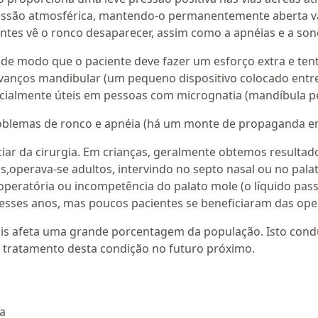
essão atmosférica, mantendo-o permanentemente aberta va
ientes vê o ronco desaparecer, assim como a apnéias e a son
e modo que o paciente deve fazer um esforço extra e tent
avanços mandibular (um pequeno dispositivo colocado entr
specialmente úteis em pessoas com micrognatia (mandíbula 
roblemas de ronco e apnéia (há um monte de propaganda e
iar da cirurgia. Em crianças, geralmente obtemos resultad
,operava-se adultos, intervindo no septo nasal ou no palat
peratória ou incompetência do palato mole (o líquido passa
 nesses anos, mas poucos pacientes se beneficiaram das ope
s afeta uma grande porcentagem da população. Isto conduz
 tratamento desta condição no futuro próximo.
ta