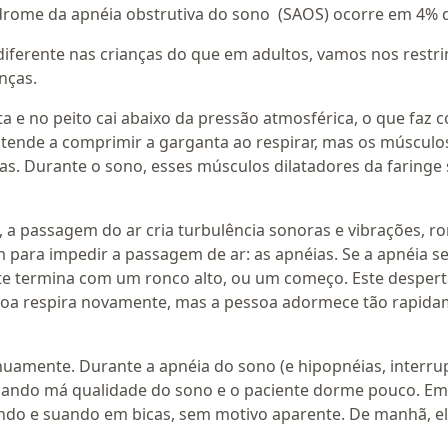
rome da apnéia obstrutiva do sono (SAOS) ocorre em 4% d
iferente nas crianças do que em adultos, vamos nos restri
nças.
 e no peito cai abaixo da pressão atmosférica, o que faz 
tende a comprimir a garganta ao respirar, mas os músculos
as. Durante o sono, esses músculos dilatadores da faringe 
 a passagem do ar cria turbulência sonoras e vibrações, ro
para impedir a passagem de ar: as apnéias. Se a apnéia se 
te termina com um ronco alto, ou um começo. Este despert
soa respira novamente, mas a pessoa adormece tão rapid
inuamente. Durante a apnéia do sono (e hipopnéias, interr
ando má qualidade do sono e o paciente dorme pouco. Em
do e suando em bicas, sem motivo aparente. De manhã, e