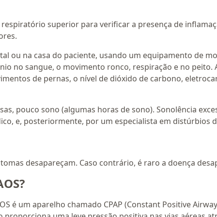
 respiratório superior para verificar a presença de inflama
ores.
ital ou na casa do paciente, usando um equipamento de mon
igênio no sangue, o movimento ronco, respiração e no peito.
vimentos de pernas, o nível de dióxido de carbono, eletroca
sas, pouco sono (algumas horas de sono). Sonolência excess
co, e, posteriormente, por um especialista em distúrbios 
sintomas desapareçam. Caso contrário, é raro a doença de
AOS?
OS é um aparelho chamado CPAP (Constant Positive Airway 
ivo proporciona uma leve pressão positiva nas vias aéreas 