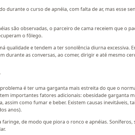
durante o curso de apnéia, com falta de ar, mas esse se
s são observadas, o parceiro de cama receiem que o paci
ecuperam o fôlego.
 qualidade e tendem a ter sonolência diurna excessiva. E
m durante as conversas, ao comer, dirigir e até mesmo ce
?
e problema é ter uma garganta mais estreita do que o norm
stem importantes fatores adicionais: obesidade garganta m
 assim como fumar e beber. Existem causas inevitáveis, tai
dos anos).
 faringe, de modo que piora o ronco e apnéias. Soníferos, 
ar.