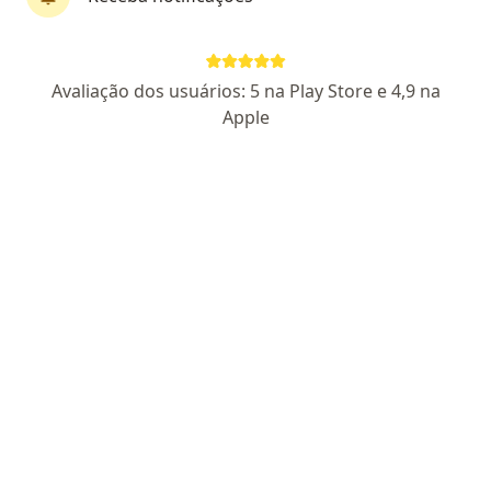
Dra. Gabriela Roitberg
Avaliação dos usuários: 5 na Play Store e 4,9 na
·
Mais
Ginecologista
Apple
332 opiniões
CRM SP 153607
RQE Nº: 82130
Pacientes fiéis
Endereço
Teleconsulta
THE SQUARE OPEN MALL - Rodovia Raposo Tavares, km 22,5, bloco E, CJ 310/311/312, Cotia
•
Mapa
Clínica Gran Life Amor em Cuidar
Consulta ginecologia
R$ 600
Esse especialista não oferece agendamento online para esse endereço.
Solicite um atendimento