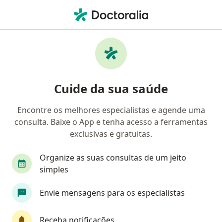
Men
Dor Pélvica • Cotia, São Paulo SP
Filtros
• 1
Convênio
Mapa
Profissionais com experiência Dor pélvica,
Cuide da sua saúde
Cotia
Encontre os melhores especialistas e agende uma
consulta. Baixe o App e tenha acesso a ferramentas
Qual especialização você está procurando?
exclusivas e gratuitas.
Ginecologista
Fisioterapeuta
Pediatra
Organize as suas consultas de um jeito
simples
Envie mensagens para os especialistas
Receba notificações