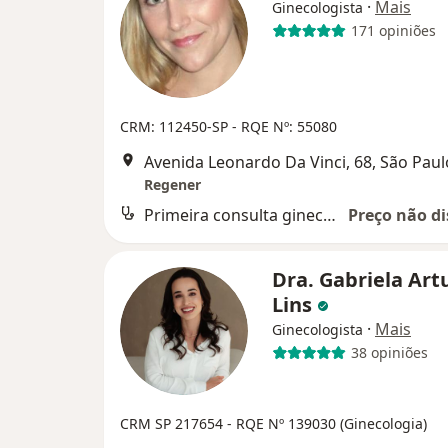
·
Mais
Ginecologista
171 opiniões
CRM: 112450-SP - RQE Nº: 55080
Avenida Leonardo Da Vinci, 68, São Paul
Regener
Primeira consulta ginecologia e obstetrícia
Preço não di
Dra. Gabriela Art
Lins
·
Mais
Ginecologista
38 opiniões
CRM SP 217654
- RQE Nº 139030 (Ginecologia)