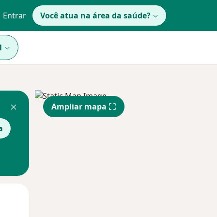
Entrar
Você atua na área da saúde?
1
Ampliar mapa
a
Qua
Qui,
Sex,
12 Ago
13 Ago
14 Ago