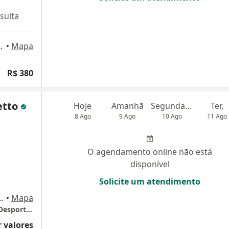
sulta
 São Bernardo do Campo
•
Mapa
R$ 380
etto
Hoje
Amanhã
Segunda-feira
Ter,
8 Ago
9 Ago
10 Ago
11 Ago
O agendamento online não está
disponível
Solicite um atendimento
o 2123, São Bernardo do Campo
•
Mapa
CORD - Clínica de Ortopedia e Recuperação Desportiva
 valores