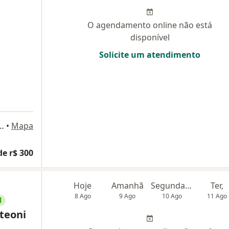
O agendamento online não está
disponível
Solicite um atendimento
425, São Bernardo do Campo
•
Mapa
de r$ 300
Hoje
Amanhã
Segunda-feira
Ter,
8 Ago
9 Ago
10 Ago
11 Ago
l
teoni