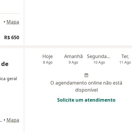
•
Mapa
R$ 650
Hoje
Amanhã
Segunda-feira
Ter,
 de
8 Ago
9 Ago
10 Ago
11 Ago
ica geral
O agendamento online não está
disponível
Solicite um atendimento
indo Vieira, 1438, São Paulo
•
Mapa