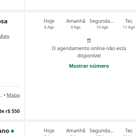
osa
Hoje
Amanhã
Segunda-feira
Ter,
8 Ago
9 Ago
10 Ago
11 Ago
Mais
O agendamento online não está
disponível
Mostrar número
Rudge Ramos, São Bernardo do Campo
•
Mapa
de r$ 550
tano
Hoje
Amanhã
Segunda-feira
Ter,