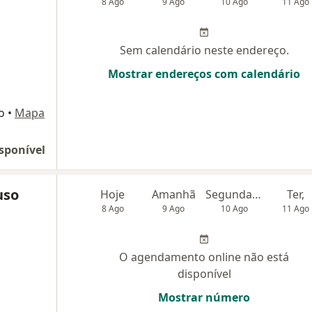
8 Ago
9 Ago
10 Ago
11 Ago
Sem calendário neste endereço.
Mostrar endereços com calendário
o
•
Mapa
sponível
uso
Hoje
Amanhã
Segunda-feira
Ter,
8 Ago
9 Ago
10 Ago
11 Ago
O agendamento online não está
disponível
Mostrar número