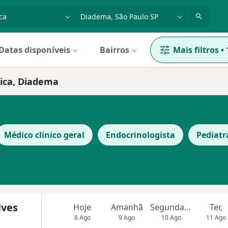
dade, doença ou nome
cidade ou região
Datas disponíveis
Bairros
Mais filtros
•
vica, Diadema
Médico clínico geral
Endocrinologista
Pediatr
lves
Hoje
Amanhã
Segunda-feira
Ter,
8 Ago
9 Ago
10 Ago
11 Ago