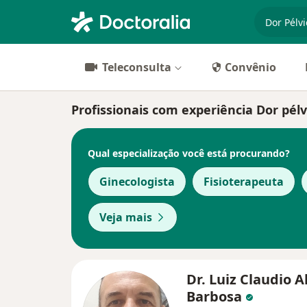
especiali
Teleconsulta
Convênio
Profissionais com experiência Dor pél
Qual especialização você está procurando?
Ginecologista
Fisioterapeuta
Veja mais
Dr. Luiz Claudio A
Barbosa