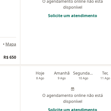
O agendamento online não está
disponível
Solicite um atendimento
•
Mapa
R$ 650
Hoje
Amanhã
Segunda-feira
Ter,
8 Ago
9 Ago
10 Ago
11 Ago
O agendamento online não está
disponível
Solicite um atendimento