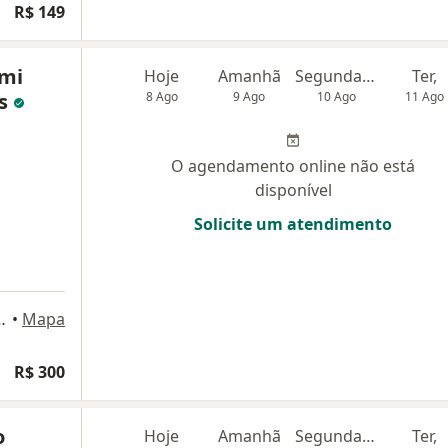
R$ 149
emi
Hoje
Amanhã
Segunda-feira
Ter,
es
8 Ago
9 Ago
10 Ago
11 Ago
O agendamento online não está
disponível
Solicite um atendimento
no 580, Santo André
•
Mapa
R$ 300
o
Hoje
Amanhã
Segunda-feira
Ter,