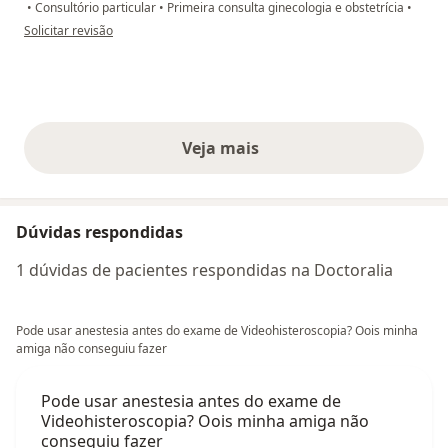
•
Consultório particular
•
Primeira consulta ginecologia e obstetrícia
•
na opinião do utilizador Virgínia costa
Solicitar revisão
Veja mais
opiniões acima
Dúvidas respondidas
1 dúvidas de pacientes respondidas na Doctoralia
Pode usar anestesia antes do exame de Videohisteroscopia? Oois minha
amiga não conseguiu fazer
Pode usar anestesia antes do exame de
Videohisteroscopia? Oois minha amiga não
conseguiu fazer