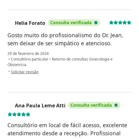
Helia Forato
Consulta verificada
H
Gosto muito do profissionalismo do Dr. Jean,
sem deixar de ser simpático e atencioso.
29 de fevereiro de 2024
•
Consultório particular
•
Retorno de consultas Ginecologia e
Obstetrícia
na opinião do utilizador Helia Forato
•
Solicitar revisão
Ana Paula Leme Atti
Consulta verificada
A
Consultório em local de fácil acesso, excelente
atendimento desde a recepção. Profissional