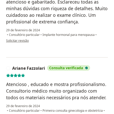
atencioso e gabaritado. Esclareceu todas as
minhas dúvidas com riqueza de detalhes. Muito
cuidadoso ao realizar o exame clínico. Um
profissional de extrema confiança.
29 de fevereiro de 2024
•
Consultório particular
•
Implante hormonal para menopausa
•
na opinião do utilizador Ana Paula Leme Atti
Solicitar revisão
Ariane Fazzolari
Consulta verificada
A
Atencioso , educado e mostra profissionalismo.
Consultorio médico muito organizado com
todos os materiais necessários pra nós atender.
29 de fevereiro de 2024
•
Consultório particular
•
Primeira consulta ginecologia e obstetrícia
•