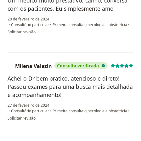
Um médico muito prestativo, calmo, conversa
com os pacientes. Eu simplesmente amo
28 de fevereiro de 2024
•
Consultório particular
•
Primeira consulta ginecologia e obstetrícia
•
na opinião do utilizador Brenda
Solicitar revisão
Milena Valezin
Consulta verificada
M
Achei o Dr bem pratico, atencioso e direto!
Passou exames para uma busca mais detalhada
e acompanhamento!
27 de fevereiro de 2024
•
Consultório particular
•
Primeira consulta ginecologia e obstetrícia
•
na opinião do utilizador Milena Valezin
Solicitar revisão