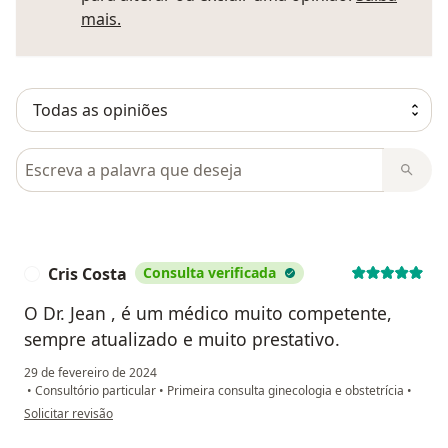
Saber mais sobre pareceres
mais.
Pesquisar em opiniões
Cris Costa
Consulta verificada
C
O Dr. Jean , é um médico muito competente,
sempre atualizado e muito prestativo.
29 de fevereiro de 2024
•
Consultório particular
•
Primeira consulta ginecologia e obstetrícia
•
na opinião do utilizador Cris Costa
Solicitar revisão