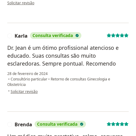
na opinião do utilizador Ariane Fazzolari
Solicitar revisão
Karla
Consulta verificada
K
Dr. Jean é um ótimo profissional atencioso e
educado. Suas consultas são muito
esclaredoras. Sempre pontual. Recomendo
28 de fevereiro de 2024
•
Consultório particular
•
Retorno de consultas Ginecologia e
Obstetrícia
na opinião do utilizador Karla
•
Solicitar revisão
Brenda
Consulta verificada
B