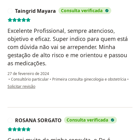
Taingrid Mayara
Consulta verificada
T
Excelente Profissional, sempre atencioso,
objetivo e eficaz. Super indico para quem está
com dúvida não vai se arrepender. Minha
gestação de alto risco e me orientou e passou
as medicações.
27 de fevereiro de 2024
•
Consultório particular
•
Primeira consulta ginecologia e obstetrícia
•
na opinião do utilizador Taingrid Mayara
Solicitar revisão
ROSANA SORGATO
Consulta verificada
R