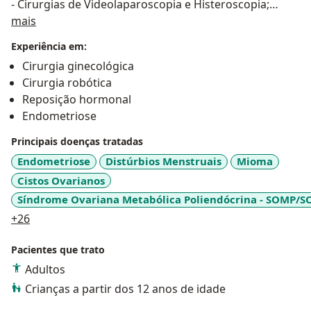
- Cirurgias de Videolaparoscopia e Histeroscopia;
Sobre mim
- Cirurgia Robótica;
mais
- Implantes Hormonais (Absorvível e Não Absorvível);
Experiência em:
- Menopausa e Reposição Hormonal;
Cirurgia ginecológica
- Métodos Contraceptivos (por exemplo DIUs e
Cirurgia robótica
Implanon);
Reposição hormonal
- Rejuvenescimento Íntimo (cirurgia íntima);
Endometriose
- Laser Fotona (Ginecológico)
- Obstetrícia; entre outros.
Principais doenças tratadas
Endometriose
Distúrbios Menstruais
Mioma
Me comprometo há mais de 25 anos em todos os
Cistos Ovarianos
aspectos para entregar o melhor de mim a todos que
Síndrome Ovariana Metabólica Poliendócrina - SOMP/S
precisam. Meu propósito vai além de cirurgias e
a11y_sr_more_diseases
+26
tratamentos.
Pacientes que trato
É compromisso de oferecer o melhor para a sua
Adultos
saúde, dando qualidade de vida, elevando autoestima
e a sua confiança.
Crianças a partir dos 12 anos de idade