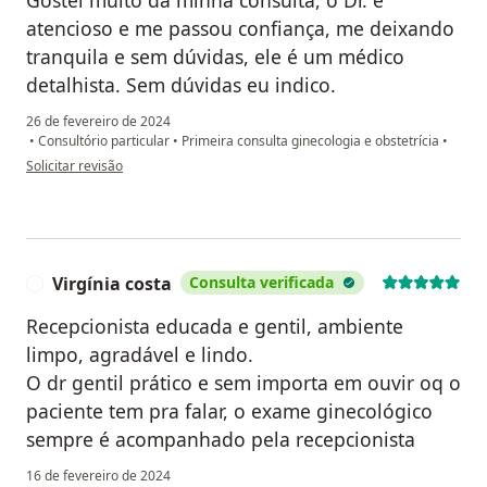
Gostei muito da minha consulta, o Dr. é
atencioso e me passou confiança, me deixando
tranquila e sem dúvidas, ele é um médico
detalhista. Sem dúvidas eu indico.
26 de fevereiro de 2024
•
Consultório particular
•
Primeira consulta ginecologia e obstetrícia
•
na opinião do utilizador ROSANA SORGATO
Solicitar revisão
Virgínia costa
Consulta verificada
V
Recepcionista educada e gentil, ambiente
limpo, agradável e lindo.
O dr gentil prático e sem importa em ouvir oq o
paciente tem pra falar, o exame ginecológico
sempre é acompanhado pela recepcionista
16 de fevereiro de 2024