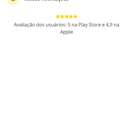
Dr. Rafael Chati
Avaliação dos usuários: 5 na Play Store e 4,9 na
·
Mais
Dentista
Apple
96 opiniões
CRO SP 58788
Endereço 1
Endereço 2
Av. Barão de Itapura, 1518 - Sala 804 - Guanabara, Campinas
•
Mapa
Dr. Rafael Chati- Salvador de Sorrisos, Periodontista Periodiária Extraordinário, Odonto Geriatra e Perito Judicial
Consulta Odontológica
R$ 200
Esse especialista não oferece agendamento online para esse endereço.
Solicite um atendimento