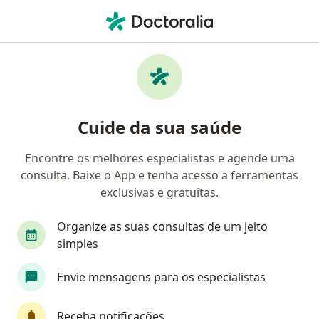
Men
Fibromatose Gengival • Campinas, São Paulo SP
Filtros
• 1
Convênio
Mapa
Profissionais com experiência Fibromatose
Cuide da sua saúde
Gengival, Campinas
Encontre os melhores especialistas e agende uma
consulta. Baixe o App e tenha acesso a ferramentas
Qual especialização você está procurando?
exclusivas e gratuitas.
Dentista
Cirurgião buco-maxilo-facial
Pat
Organize as suas consultas de um jeito
simples
Envie mensagens para os especialistas
Receba notificações